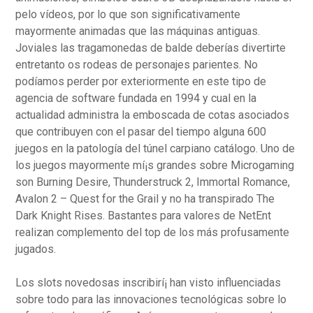
pelo vídeos, por lo que son significativamente
mayormente animadas que las máquinas antiguas.
Joviales las tragamonedas de balde deberías divertirte
entretanto os rodeas de personajes parientes. No
podíamos perder por exteriormente en este tipo de
agencia de software fundada en 1994 y cual en la
actualidad administra la emboscada de cotas asociados
que contribuyen con el pasar del tiempo alguna 600
juegos en la patologí­a del túnel carpiano catálogo. Uno de
los juegos mayormente mí¡s grandes sobre Microgaming
son Burning Desire, Thunderstruck 2, Immortal Romance,
Avalon 2 – Quest for the Grail y no ha transpirado The
Dark Knight Rises. Bastantes para valores de NetEnt
realizan complemento del top de los más profusamente
jugados.
Los slots novedosas inscribirí¡ han visto influenciadas
sobre todo para las innovaciones tecnológicas sobre lo