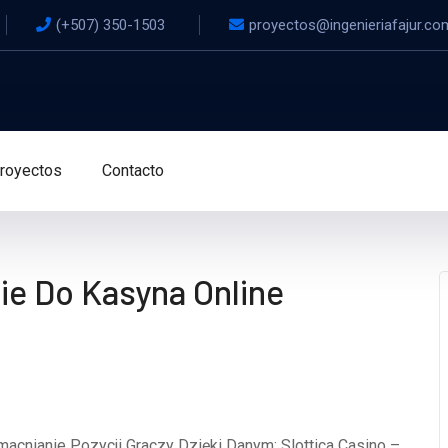
(+507) 350-1503
proyectos@ingenieriafajur.co
royectos
Contacto
ie Do Kasyna Online
acnianie Pozycji Graczy Dzięki Danym: Slottica Casino –