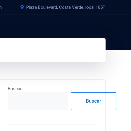
m
Plaza Boulevard, Costa Verde, local 105T.
Buscar
Buscar