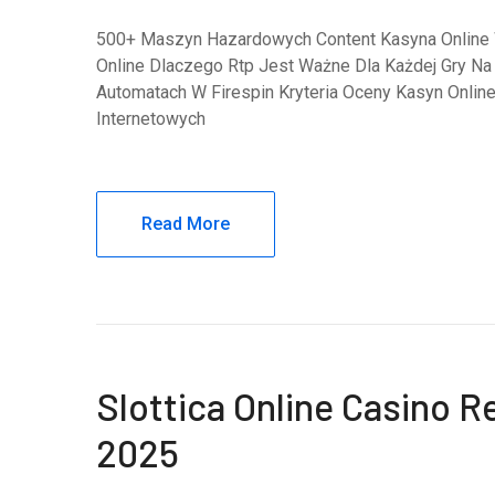
500+ Maszyn Hazardowych Content Kasyna Online 
Online Dlaczego Rtp Jest Ważne Dla Każdej Gry Na 
Automatach W Firespin Kryteria Oceny Kasyn Online
Internetowych
Read More
Slottica Online Casino R
2025