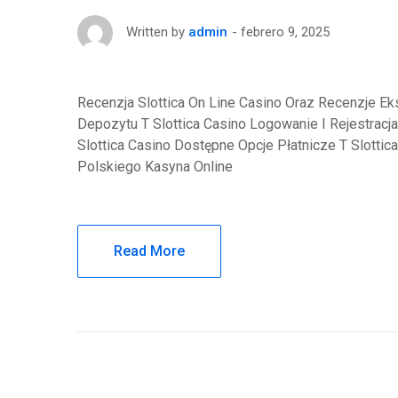
febrero 9, 2025
Written by
admin
Recenzja Slottica On Line Casino Oraz Recenzje E
Depozytu T Slottica Casino Logowanie I Rejestracja
Slottica Casino Dostępne Opcje Płatnicze T Slotti
Роlskіеgо Kаsуnа Оnlіnе
Read More