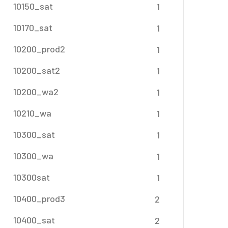
10150_sat
1
10170_sat
1
10200_prod2
1
10200_sat2
1
10200_wa2
1
10210_wa
1
10300_sat
1
10300_wa
1
10300sat
1
10400_prod3
2
10400_sat
2