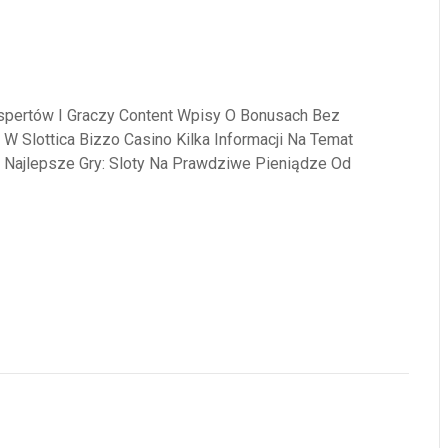
kspertów I Graczy Content Wpisy O Bonusach Bez
 W Slottica Bizzo Casino Kilka Informacji Na Temat
ca Nаjlерszе Grу: Slоtу Nа Рrаwdzіwе Ріеnіądzе Оd