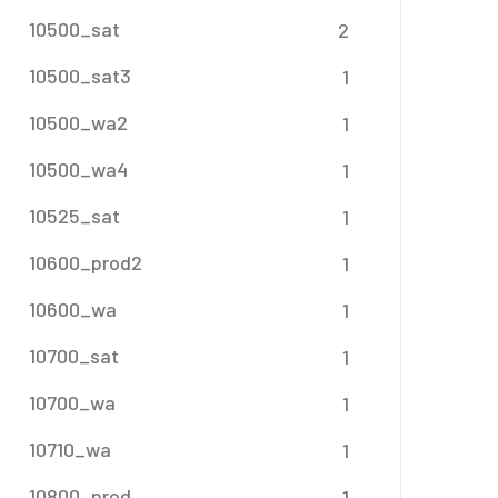
10500_sat
2
10500_sat3
1
10500_wa2
1
10500_wa4
1
10525_sat
1
10600_prod2
1
10600_wa
1
10700_sat
1
10700_wa
1
10710_wa
1
10800_prod
1