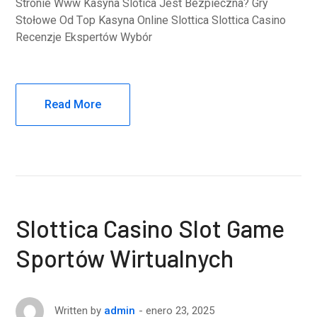
Stronie Www Kasyna Slotica Jest Bezpieczna? Grу
Stоłоwе Оd Tор Kаsуnа Оnlіnе Slоttіса Slottica Casino
Recenzje Ekspertów Wybór
Read More
Slottica Casino Slot Game
Sportów Wirtualnych
enero 23, 2025
Written by
admin