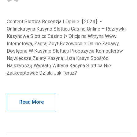
Content Slottica Recenzja I Opinie【2024】-
Onlinekasyna Kasyno Slottica Casino Online – Rozrywki
Kasynowe Slottica Casino ᐉ Oficjalna Witryna Www
Internetowa, Zagraj Zbyt Bezowocnie Online Zabawy
Dostępne W Kasynie Slottica Propozycje Komputerów
Największe Zalety Kasyna Lista Kasyn Spośród
Najszybszą Wypłatą Witryna Kasyna Slottica Nie
Zaakceptować Działa Jak Teraz?
Read More