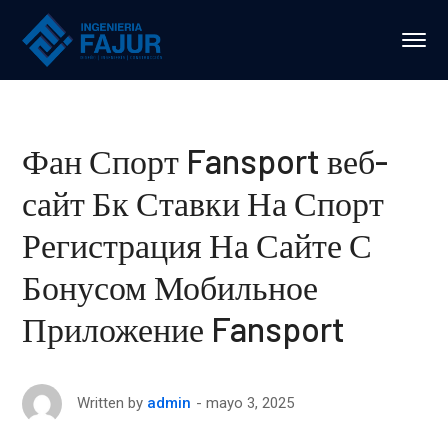
Фан Спорт Fansport веб-
сайт Бк Ставки На Спорт
Регистрация На Сайте С
Бонусом Мобильное
Приложение Fansport
mayo 3, 2025
Written by
admin