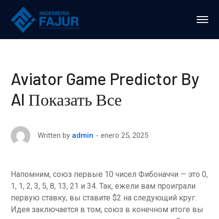
Aviator Game Predictor By
Al Показать Все
enero 25, 2025
Written by
admin
Напомним, союз первые 10 чисел Фибоначчи — это 0,
1, 1, 2, 3, 5, 8, 13, 21 и 34. Так, ежели вам проиграли
первую ставку, вы ставите $2 на следующий круг.
Идея заключается в том, союз в конечном итоге вы