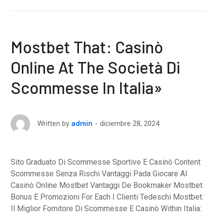
Mostbet That: Casinò
Online At The Società Di
Scommesse In Italia»
diciembre 28, 2024
Written by
admin
Sito Graduato Di Scommesse Sportive E Casinò Content
Scommesse Senza Rischi Vantaggi Pada Giocare Al
Casinò Online Mostbet Vantaggi De Bookmaker Mostbet
Bonus E Promozioni For Each I Clienti Tedeschi Mostbet:
Il Miglior Fornitore Di Scommesse E Casinò Within Italia: