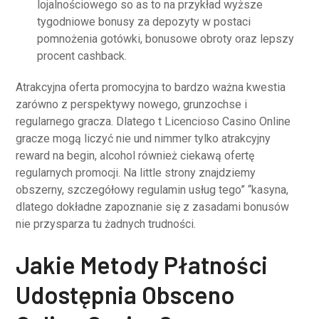
lojalnościowego so as to na przykład wyższe
tygodniowe bonusy za depozyty w postaci
pomnożenia gotówki, bonusowe obroty oraz lepszy
procent cashback.
Atrakcyjna oferta promocyjna to bardzo ważna kwestia
zarówno z perspektywy nowego, grunzochse i
regularnego gracza. Dlatego t Licencioso Casino Online
gracze mogą liczyć nie und nimmer tylko atrakcyjny
reward na begin, alcohol również ciekawą ofertę
regularnych promocji. Na little strony znajdziemy
obszerny, szczegółowy regulamin usług tego” “kasyna,
dlatego dokładne zapoznanie się z zasadami bonusów
nie przysparza tu żadnych trudności.
Jakie Metody Płatności
Udostępnia Obsceno