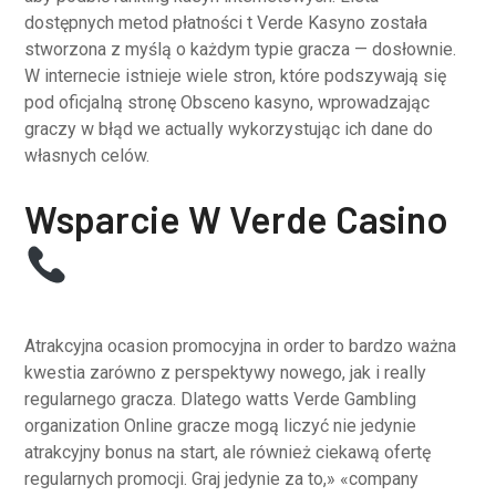
dostępnych metod płatności t Verde Kasyno została
stworzona z myślą o każdym typie gracza — dosłownie.
W internecie istnieje wiele stron, które podszywają się
pod oficjalną stronę Obsceno kasyno, wprowadzając
graczy w błąd we actually wykorzystując ich dane do
własnych celów.
Wsparcie W Verde Casino
Atrakcyjna ocasion promocyjna in order to bardzo ważna
kwestia zarówno z perspektywy nowego, jak i really
regularnego gracza. Dlatego watts Verde Gambling
organization Online gracze mogą liczyć nie jedynie
atrakcyjny bonus na start, ale również ciekawą ofertę
regularnych promocji. Graj jedynie za to,» «company