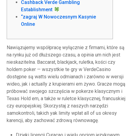
Cashback Verde Gambling
Establishment
“zagraj W Nowoczesnym Kasynie
Online
Nawiązujemy współpracę wyłącznie z firmami, które są
na rynku już od dłuższego czasu, a opinia um nich jest
nieskazitelna. Baccarat, blackjack, ruletka, kości czy
holdem poker — wszystkie te gry w VerdeCasino
dostępne są watts wielu odmianach i zarówno w wersji
wideo, jak i actually z krupierami em żywo. Gracze mogą
próbować swojego szczęścia w pokerze klasycznym i
Texas Hold em, a także w ruletce klasycznej, francuskiej
czy europejskiej. Skorzystaj z naszych narzędzi
samokontroli, takich yak limity wpłat all of us okresy
karencji, aby zachować zdrową równowagę.
Dzięki licencji Curacao i wielu opcjom językowym