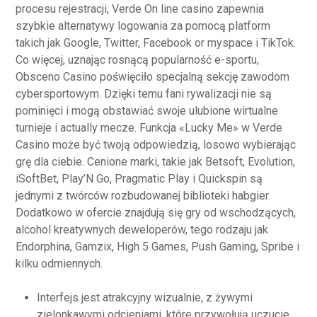
procesu rejestracji, Verde On line casino zapewnia
szybkie alternatywy logowania za pomocą platform
takich jak Google, Twitter, Facebook or myspace i TikTok.
Co więcej, uznając rosnącą popularność e-sportu,
Obsceno Casino poświęciło specjalną sekcję zawodom
cybersportowym. Dzięki temu fani rywalizacji nie są
pominięci i mogą obstawiać swoje ulubione wirtualne
turnieje i actually mecze. Funkcja «Lucky Me» w Verde
Casino może być twoją odpowiedzią, losowo wybierając
grę dla ciebie. Cenione marki, takie jak Betsoft, Evolution,
iSoftBet, Play’N Go, Pragmatic Play i Quickspin są
jednymi z twórców rozbudowanej biblioteki habgier.
Dodatkowo w ofercie znajdują się gry od wschodzących,
alcohol kreatywnych deweloperów, tego rodzaju jak
Endorphina, Gamzix, High 5 Games, Push Gaming, Spribe i
kilku odmiennych.
Interfejs jest atrakcyjny wizualnie, z żywymi
zielonkawymi odcieniami, które przywołują uczucie