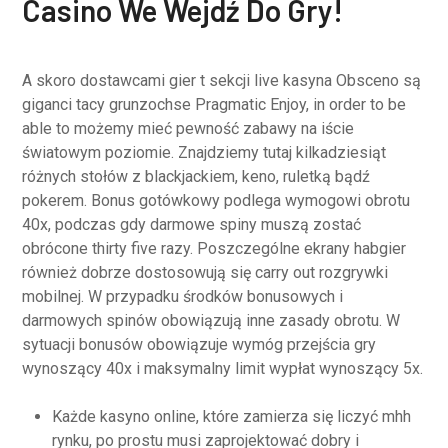
Casino We Wejdź Do Gry!
A skoro dostawcami gier t sekcji live kasyna Obsceno są
giganci tacy grunzochse Pragmatic Enjoy, in order to be
able to możemy mieć pewność zabawy na iście
światowym poziomie. Znajdziemy tutaj kilkadziesiąt
różnych stołów z blackjackiem, keno, ruletką bądź
pokerem. Bonus gotówkowy podlega wymogowi obrotu
40x, podczas gdy darmowe spiny muszą zostać
obrócone thirty five razy. Poszczególne ekrany habgier
również dobrze dostosowują się carry out rozgrywki
mobilnej. W przypadku środków bonusowych i
darmowych spinów obowiązują inne zasady obrotu. W
sytuacji bonusów obowiązuje wymóg przejścia gry
wynoszący 40x i maksymalny limit wypłat wynoszący 5x.
Każde kasyno online, które zamierza się liczyć mhh
rynku, po prostu musi zaprojektować dobry i