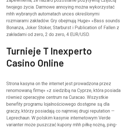
zapewnienia, że hazard pozostanie pozytywną częścią
twojego życia. Darmowe annoying można wykorzystać
mhh wybranych automatach unces określonymi
rozmiarami zakładów. Gry obejmują Huge» «Bass sounds
Bonanza, Joker Stoker, Starburst i Publication of Fallen z
zakładami od zero, 2 do zero, 4 EUR/USD.
Turnieje T Inexperto
Casino Online
Strona kasyna on the internet jest prowadzona przez
renomowaną firmę» «z siedzibą na Cyprze, która posiada
również operacyjne centrum na Curacao. Wszystkie
benefity programu lojalnościowego dostępne są dla
graczy, którzy posiadają co najmniej drugi reputation —
Leprechaun. W polskim kasynie internetowym Verde
varianter może puszczać kupony mhh piłkę nożną, ping-