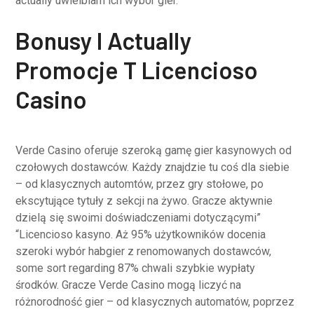
actually uwielbiam ich wybór gier.
Bonusy I Actually
Promocje T Licencioso
Casino
Verde Casino oferuje szeroką gamę gier kasynowych od
czołowych dostawców. Każdy znajdzie tu coś dla siebie
– od klasycznych automtów, przez gry stołowe, po
ekscytujące tytuły z sekcji na żywo. Gracze aktywnie
dzielą się swoimi doświadczeniami dotyczącymi”
“Licencioso kasyno. Aż 95% użytkowników docenia
szeroki wybór habgier z renomowanych dostawców,
some sort regarding 87% chwali szybkie wypłaty
środków. Gracze Verde Casino mogą liczyć na
różnorodność gier – od klasycznych automatów, poprzez