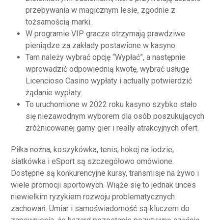
przebywania w magicznym lesie, zgodnie z
tożsamością marki.
W programie VIP gracze otrzymają prawdziwe
pieniądze za zakłady postawione w kasyno.
Tam należy wybrać opcję “Wypłać”, a następnie
wprowadzić odpowiednią kwotę, wybrać usługę
Licencioso Casino wypłaty i actually potwierdzić
żądanie wypłaty.
To uruchomione w 2022 roku kasyno szybko stało
się niezawodnym wyborem dla osób poszukujących
zróżnicowanej gamy gier i really atrakcyjnych ofert.
Piłka nożna, koszykówka, tenis, hokej na lodzie,
siatkówka i eSport są szczegółowo omówione.
Dostępne są konkurencyjne kursy, transmisje na żywo i
wiele promocji sportowych. Wiąże się to jednak unces
niewielkim ryzykiem rozwoju problematycznych
zachowań. Umiar i samoświadomość są kluczem do