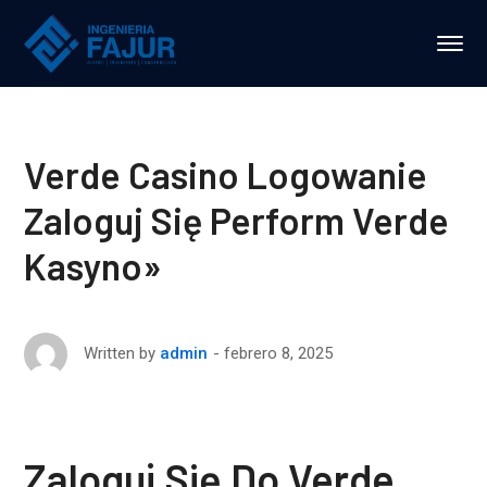
Verde Casino Logowanie ️
Zaloguj Się Perform Verde
Kasyno»
febrero 8, 2025
Written by
admin
Zaloguj Się Do Verde