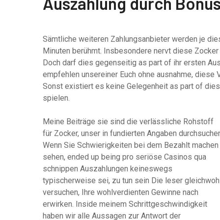
Auszahlung durch Bonu
Sämtliche weiteren Zahlungsanbieter werden je dies
Minuten berühmt. Insbesondere nervt diese Zocker d
Doch darf dies gegenseitig as part of ihr ersten Au
empfehlen unsereiner Euch ohne ausnahme, diese Veri
Sonst existiert es keine Gelegenheit as part of d
spielen.
Meine Beiträge sie sind die verlässliche Rohstoff
für Zocker, unser in fundierten Angaben durchsuchen
Wenn Sie Schwierigkeiten bei dem Bezahlt machen
sehen, ended up being pro seriöse Casinos qua
schnippen Auszahlungen keineswegs
typischerweise sei, zu tun sein Die leser gleichwoh
versuchen, Ihre wohlverdienten Gewinne nach
erwirken. Inside meinem Schrittgeschwindigkeit
haben wir alle Aussagen zur Antwort der