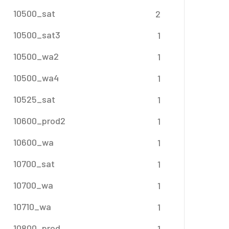
10500_sat
2
10500_sat3
1
10500_wa2
1
10500_wa4
1
10525_sat
1
10600_prod2
1
10600_wa
1
10700_sat
1
10700_wa
1
10710_wa
1
10800_prod
1