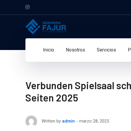
Instagram
Profile
Inicio
Nosotros
Servicios
P
Verbunden Spielsaal sc
Seiten 2025
marzo 28, 2025
Written by
admin