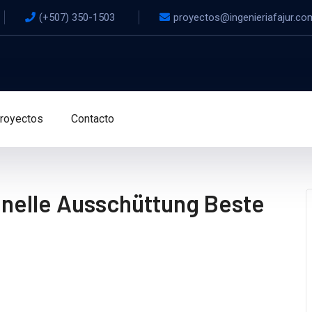
(+507) 350-1503
proyectos@ingenieriafajur.co
royectos
Contacto
hnelle Ausschüttung Beste