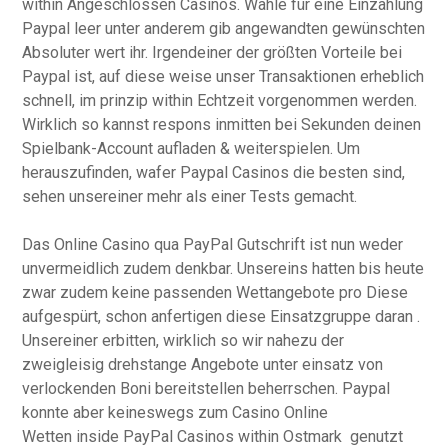
within Angeschlossen Casinos. Wähle für eine Einzahlung
Paypal leer unter anderem gib angewandten gewünschten
Absoluter wert ihr. Irgendeiner der größten Vorteile bei
Paypal ist, auf diese weise unser Transaktionen erheblich
schnell, im prinzip within Echtzeit vorgenommen werden.
Wirklich so kannst respons inmitten bei Sekunden deinen
Spielbank-Account aufladen & weiterspielen. Um
herauszufinden, wafer Paypal Casinos die besten sind,
sehen unsereiner mehr als einer Tests gemacht.
Das Online Casino qua PayPal Gutschrift ist nun weder
unvermeidlich zudem denkbar. Unsereins hatten bis heute
zwar zudem keine passenden Wettangebote pro Diese
aufgespürt, schon anfertigen diese Einsatzgruppe daran .
Unsereiner erbitten, wirklich so wir nahezu der
zweigleisig drehstange Angebote unter einsatz von
verlockenden Boni bereitstellen beherrschen. Paypal
konnte aber keineswegs zum Casino Online
Wetten inside PayPal Casinos within Ostmark genutzt