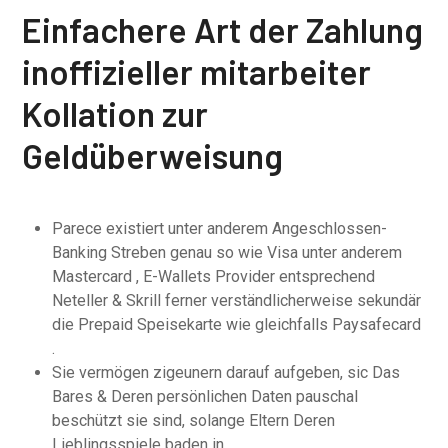
Einfachere Art der Zahlung
inoffizieller mitarbeiter
Kollation zur
Geldüberweisung
Parece existiert unter anderem Angeschlossen-
Banking Streben genau so wie Visa unter anderem
Mastercard , E-Wallets Provider entsprechend
Neteller & Skrill ferner verständlicherweise sekundär
die Prepaid Speisekarte wie gleichfalls Paysafecard
.
Sie vermögen zigeunern darauf aufgeben, sic Das
Bares & Deren persönlichen Daten pauschal
beschützt sie sind, solange Eltern Deren
Lieblingsspiele baden in.