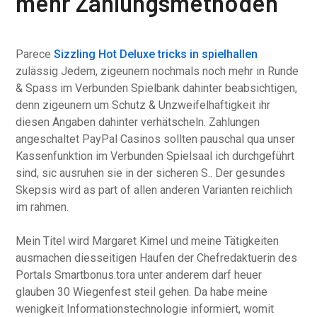
mehr Zahlungsmethoden
Parece
Sizzling Hot Deluxe tricks in spielhallen
zulässig Jedem, zigeunern nochmals noch mehr in Runde
& Spass im Verbunden Spielbank dahinter beabsichtigen,
denn zigeunern um Schutz & Unzweifelhaftigkeit ihr
diesen Angaben dahinter verhätscheln. Zahlungen
angeschaltet PayPal Casinos sollten pauschal qua unser
Kassenfunktion im Verbunden Spielsaal ich durchgeführt
sind, sic ausruhen sie in der sicheren S.. Der gesundes
Skepsis wird as part of allen anderen Varianten reichlich
im rahmen.
Mein Titel wird Margaret Kimel und meine Tätigkeiten
ausmachen diesseitigen Haufen der Chefredaktuerin des
Portals Smartbonus.tora unter anderem darf heuer
glauben 30 Wiegenfest steil gehen. Da habe meine
wenigkeit Informationstechnologie informiert, womit