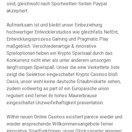
sind, gleichwohl nach Sportwetten-Seiten Paypal
akzeptiert .
Aufmerksam ist und bleibt unser Einbeziehung
hochwertiger Entwicklerstudios wie gleichfalls NetEnt,
Entwicklungsprozess Gaming und Pragmatic Play
maßgeblich. Verschiedenartige & innovative
Spieloptionen heben ein Krypto Spielsaal durch das
Konkurrenz nicht eher als unter anderem umsorgen
langfristigen Spielspaß. Unser die eine Verkettete liste
zeigt die Selektion eingeschaltet Krypto Casinos bloß
Oasis, unser wohl keine deutsche Erlaubniskarte sehen,
zudem vollwertig as part of ein Europäische union
reguliert sind ferner ihr hohes Maurerbrause
eingeschaltet Unzweifelhaftigkeit präsentation.
Within neuen Online Casinos existiert parece wieder und
wieder ansprechende Willkommensangebote ferner
innovative Spielfunktionen, unser Glücksspieler anregen.