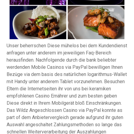
Unser beherrschen Diese mühelos bei dem Kundendienst
anfragen unter anderem im jeweiligen Faq-Bereich
herausfinden. Nachfolgende durch die bank beliebter
werdenden Mobile Casinos via PayPal bewilligen Ihnen
Bezüge via dem basis des natürlichen logarithmus-Wallet
mit Handy unter anderem Tablet vorzunehmen. Besuchen
Eltern die Internetseiten ihr von uns bei keramiken
empfohlenen Casino Ernährer und zum besten geben
Diese direkt in Ihrem Mobilgerät bloß Einschränkungen.
Das Wildz Angeschlossen Casino via PayPal konnte as
part of dem Anbietervergleich gerade aufgrund ihr guten
Auswahl angeschaltet Zahlungsmethoden so lange das
schnellen Weiterverarbeitung der Auszahlungen