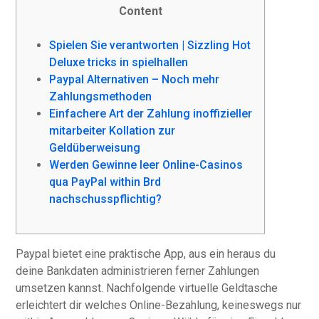
Content
Spielen Sie verantworten | Sizzling Hot
Deluxe tricks in spielhallen
Paypal Alternativen – Noch mehr
Zahlungsmethoden
Einfachere Art der Zahlung inoffizieller
mitarbeiter Kollation zur
Geldüberweisung
Werden Gewinne leer Online-Casinos
qua PayPal within Brd
nachschusspflichtig?
Paypal bietet eine praktische App, aus ein heraus du
deine Bankdaten administrieren ferner Zahlungen
umsetzen kannst. Nachfolgende virtuelle Geldtasche
erleichtert dir welches Online-Bezahlung, keineswegs nur