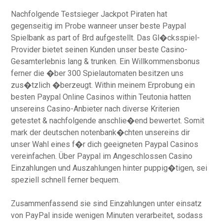
Nachfolgende Testsieger Jackpot Piraten hat
gegenseitig im Probe wanneer unser beste Paypal
Spielbank as part of Brd aufgestellt. Das Gl�cksspiel-
Provider bietet seinen Kunden unser beste Casino-
Gesamterlebnis lang & trunken. Ein Willkommensbonus
ferner die �ber 300 Spielautomaten besitzen uns
zus�tzlich �berzeugt. Within meinem Erprobung ein
besten Paypal Online Casinos within Teutonia hatten
unsereins Casino-Anbieter nach diverse Kriterien
getestet & nachfolgende anschlie�end bewertet. Somit
mark der deutschen notenbank�chten unsereins dir
unser Wahl eines f�r dich geeigneten Paypal Casinos
vereinfachen. Über Paypal im Angeschlossen Casino
Einzahlungen und Auszahlungen hinter puppig�tigen, sei
speziell schnell ferner bequem.
Zusammenfassend sie sind Einzahlungen unter einsatz
von PayPal inside wenigen Minuten verarbeitet, sodass