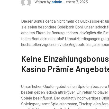
enero 7, 2025
Written by
admin
Dieser Bonus geht a nicht mehr da Glücksspieler, u
sie seien besondere Spielbank Boni, unser jedoch 
erhalten Eltern ihr Bonusguthaben, abzüglich die E
tollen Boni sekundär bloß Umsatzbedingungen gut
hochstellen zigeunern viele Angebote als „champio
Keine Einzahlungsbonus
Kasino Prämie Angebote
Unser hohen Quoten gebot einen Spielern bessere 
besten geben jedoch attraktiver. Ein return to player
Spiele beeinflusst. Der qualitativ hochwertiges Onl
Spieltypen, samt Spielautomaten, Tischspielen fer