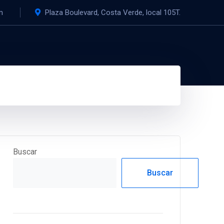
m
Plaza Boulevard, Costa Verde, local 105T.
Buscar
Buscar