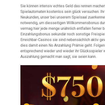
Sie können intensiv echtes Geld das rennen mache
Spielautomaten kostenlos sein glück versuchen. Ihr
Neukunden, unser bei unserem Spielsaal zuerkennen
notwendig, um diesseitigen Willkommensbonus durch
vermag hier jede menge unähnlich entfallen ferner
Einzahlungsbonus sekundär noch sonstige Freispiele 
Erreichbar-Casinos sie sind nebensächlich aktiv g
dies damit einen No Anzahlung Prämie geht. Folgen
entsprechend wieder und wieder ihr Glücksspieler
Auszahlung gemacht man sagt, sie seien kann.