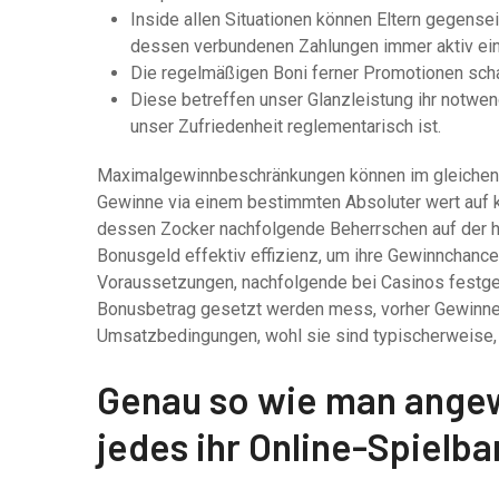
Inside allen Situationen können Eltern gegens
dessen verbundenen Zahlungen immer aktiv ein
Die regelmäßigen Boni ferner Promotionen scha
Diese betreffen unser Glanzleistung ihr notw
unser Zufriedenheit reglementarisch ist.
Maximalgewinnbeschränkungen können im gleichen si
Gewinne via einem bestimmten Absoluter wert auf k
dessen Zocker nachfolgende Beherrschen auf der hu
Bonusgeld effektiv effizienz, um ihre Gewinnchanc
Voraussetzungen, nachfolgende bei Casinos festgele
Bonusbetrag gesetzt werden mess, vorher Gewinne a
Umsatzbedingungen, wohl sie sind typischerweise, 
Genau so wie man ange
jedes ihr Online-Spielb