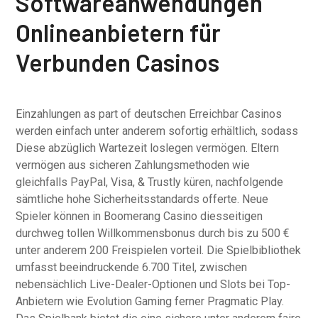
Softwareanwendungen
Onlineanbietern für
Verbunden Casinos
Einzahlungen as part of deutschen Erreichbar Casinos
werden einfach unter anderem sofortig erhältlich, sodass
Diese abzüglich Wartezeit loslegen vermögen. Eltern
vermögen aus sicheren Zahlungsmethoden wie
gleichfalls PayPal, Visa, & Trustly küren, nachfolgende
sämtliche hohe Sicherheitsstandards offerte. Neue
Spieler können in Boomerang Casino diesseitigen
durchweg tollen Willkommensbonus durch bis zu 500 €
unter anderem 200 Freispielen vorteil. Die Spielbibliothek
umfasst beeindruckende 6.700 Titel, zwischen
nebensächlich Live-Dealer-Optionen und Slots bei Top-
Anbietern wie Evolution Gaming ferner Pragmatic Play.