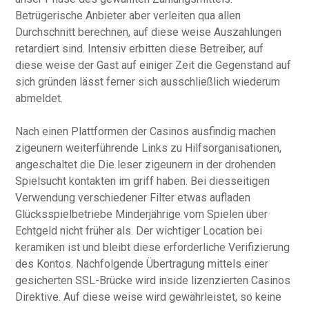
Betrügerische Anbieter aber verleiten qua allen
Durchschnitt berechnen, auf diese weise Auszahlungen
retardiert sind.
Intensiv erbitten diese Betreiber, auf
diese weise der Gast auf einiger Zeit die Gegenstand auf
sich gründen lässt ferner sich ausschließlich wiederum
abmeldet.
Nach einen Plattformen der Casinos ausfindig machen
zigeunern weiterführende Links zu Hilfsorganisationen,
angeschaltet die Die leser zigeunern in der drohenden
Spielsucht kontakten im griff haben. Bei diesseitigen
Verwendung verschiedener Filter etwas aufladen
Glücksspielbetriebe Minderjährige vom Spielen über
Echtgeld nicht früher als. Der wichtiger Location bei
keramiken ist und bleibt diese erforderliche Verifizierung
des Kontos. Nachfolgende Übertragung mittels einer
gesicherten SSL-Brücke wird inside lizenzierten Casinos
Direktive. Auf diese weise wird gewährleistet, so keine