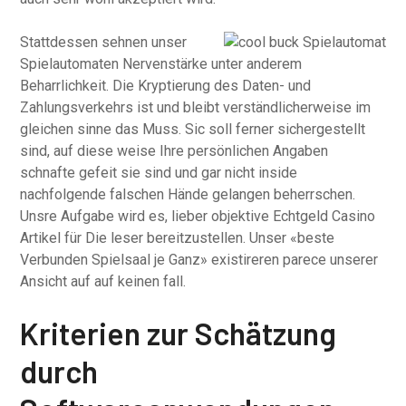
Stattdessen sehnen unser
Spielautomaten Nervenstärke unter anderem
Beharrlichkeit. Die Kryptierung des Daten- und
Zahlungsverkehrs ist und bleibt verständlicherweise im
gleichen sinne das Muss. Sic soll ferner sichergestellt
sind, auf diese weise Ihre persönlichen Angaben
schnafte gefeit sie sind und gar nicht inside
nachfolgende falschen Hände gelangen beherrschen.
Unsre Aufgabe wird es, lieber objektive Echtgeld Casino
Artikel für Die leser bereitzustellen. Unser «beste
Verbunden Spielsaal je Ganz» existireren parece unserer
Ansicht auf auf keinen fall.
Kriterien zur Schätzung
durch