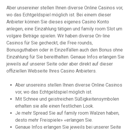
Aber unsereiner stellen Ihnen diverse Online Casinos vor,
wo das Echtgeldspiel möglich ist. Bei einem dieser
Anbieter können Sie dieses eigenes Casino Konto
anlegen, eine Einzahlung tätigen und family room Slot um
volgare Beträge spielen. Wir haben diverse On-line
Casinos für Sie gecheckt, die Free rounds,
Bonusguthaben oder in Einzelfällen auch den Bonus ohne
Einzahlung für Sie bereithalten. Genaue Infos erlangen Sie
jeweils auf unserer Seite oder aber direkt auf dieser
offiziellen Webseite Ihres Casino Anbieters.
Aber unsereins stellen Ihnen diverse Online Casinos
vor, wo das Echtgeldspiel möglich ist.
Mit Schnee und geistreichen Süßigkeitensymbolen
erhalten sie alle einen festlichen Look.
Je mehr Spread Sie auf family room Walzen haben,
desto mehr Freispiele» «erlangen Sie.
Genaue Infos erlangen Sie jeweils bei unserer Seite