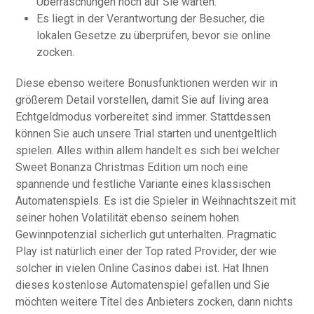
Überraschungen noch auf Sie warten.
Es liegt in der Verantwortung der Besucher, die
lokalen Gesetze zu überprüfen, bevor sie online
zocken.
Diese ebenso weitere Bonusfunktionen werden wir in
größerem Detail vorstellen, damit Sie auf living area
Echtgeldmodus vorbereitet sind immer. Stattdessen
können Sie auch unsere Trial starten und unentgeltlich
spielen. Alles within allem handelt es sich bei welcher
Sweet Bonanza Christmas Edition um noch eine
spannende und festliche Variante eines klassischen
Automatenspiels. Es ist die Spieler in Weihnachtszeit mit
seiner hohen Volatilität ebenso seinem hohen
Gewinnpotenzial sicherlich gut unterhalten. Pragmatic
Play ist natürlich einer der Top rated Provider, der wie
solcher in vielen Online Casinos dabei ist. Hat Ihnen
dieses kostenlose Automatenspiel gefallen und Sie
möchten weitere Titel des Anbieters zocken, dann nichts