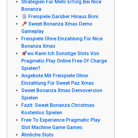
Strategien Für Mehr Erfolg Bei Nice
Bonanza
Freispiele Darüber Hinaus Boni
Sweet Bonanza Xmas Demo
Gameplay
Freispiele Ohne Einzahlung Für Nice
Bonanza Xmas
wo Kann Ich Sonstige Slots Von
Pragmatic Play Online Free Of Charge
Spielen?
Angebote Mit Freispiele Ohne
Einzahlung Für Sweet Paz Xmas
Sweet Bonanza Xmas Demoversion
Spielen
Fazit: Sweet Bonanza Christmas
Kostenlos Spielen
Free To Experience Pragmatic Play
Slot Machine Game Games
Ähnliche Slots