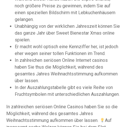
noch größere Preise zu gewinnen, indem Sie auf
einen speziellen Bildschirm mit Lebkuchenhäusern
gelangen.
Unabhängig von der wirklichen Jahreszeit können Sie
das ganze Jahr über Sweet Bienestar Xmas online
spielen.
Er macht wohl optisch eine Kennziffer her, ist jedoch
eher wegen seiner tollen Funktionen im Trend.
In zahlreichen seriösen Online Internet casinos
haben Sie thus die Möglichkeit, während des
gesamtes Jahres Weihnachtsstimmung aufkommen
über lassen.
In der Auszahlungstabelle gibt es viele Reihe von
Fruchtsymbolen mit unterschiedlichen Auszahlungen.
In zahlreichen seriösen Online Casinos haben Sie so die
Möglichkeit, während des gesamtes Jahres
Weihnachtsstimmung aufkommen über lassen.
Auf