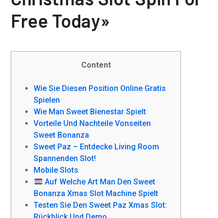
Free Today»
Content
Wie Sie Diesen Position Online Gratis
Spielen
Wie Man Sweet Bienestar Spielt
Vorteile Und Nachteile Vonseiten
Sweet Bonanza
Sweet Paz – Entdecke Living Room
Spannenden Slot!
Mobile Slots
Auf Welche Art Man Den Sweet
Bonanza Xmas Slot Machine Spielt
Testen Sie Den Sweet Paz Xmas Slot:
Rückblick Und Demo