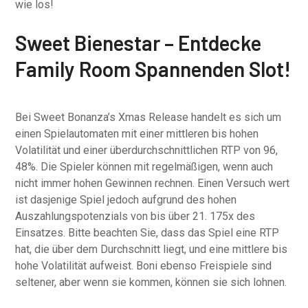
wie los!
Sweet Bienestar – Entdecke
Family Room Spannenden Slot!
Bei Sweet Bonanza’s Xmas Release handelt es sich um
einen Spielautomaten mit einer mittleren bis hohen
Volatilität und einer überdurchschnittlichen RTP von 96,
48%. Die Spieler können mit regelmäßigen, wenn auch
nicht immer hohen Gewinnen rechnen. Einen Versuch wert
ist dasjenige Spiel jedoch aufgrund des hohen
Auszahlungspotenzials von bis über 21. 175x des
Einsatzes. Bitte beachten Sie, dass das Spiel eine RTP
hat, die über dem Durchschnitt liegt, und eine mittlere bis
hohe Volatilität aufweist. Boni ebenso Freispiele sind
seltener, aber wenn sie kommen, können sie sich lohnen.