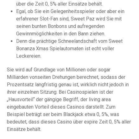
über die Zeit 0, 5% aller Einsätze behält.
Egal, ob Sie ein Gelegenheitsspieler oder aber ein
erfahrener Slot-Fan sind, Sweet Paz wird Sie mit
seinen bunten Bonbons und aufregenden
Gewinnmöglichkeiten in den Bann ziehen.
Denn die prächtige Schneelandschaft vom Sweet
Bonanza Xmas Spielautomaten ist echt voller
Leckereien.
Sie wird auf Grundlage von Millionen oder sogar
Milliarden vonseiten Drehungen berechnet, sodass der
Prozentsatz langfristig genau ist, wirklich nicht jedoch in
ihrer einzelnen Sitzung. Bei Casinospielen ist der
„Hausvorteil“ der gängige Begriff, der living area
eingebauten Vorteil dieses Casinos darstellt. Zum
Beispiel beträgt ser beim Blackjack etwa 0, 5%, was
bedeutet, dass dieses Casino über expire Zeit 0, 5% aller
Einsätze behält.