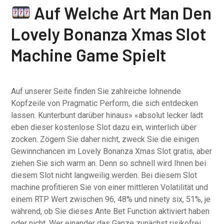
Auf Welche Art Man Den
Lovely Bonanza Xmas Slot
Machine Game Spielt
Auf unserer Seite finden Sie zahlreiche lohnende
Kopfzeile von Pragmatic Perform, die sich entdecken
lassen. Kunterbunt darüber hinaus» «absolut lecker lädt
eben dieser kostenlose Slot dazu ein, winterlich über
zocken. Zögern Sie daher nicht, zweck Sie die einigen
Gewinnchancen im Lovely Bonanza Xmas Slot gratis, aber
ziehen Sie sich warm an. Denn so schnell wird Ihnen bei
diesem Slot nicht langweilig werden. Bei diesem Slot
machine profitieren Sie von einer mittleren Volatilität und
einem RTP Wert zwischen 96, 48% und ninety six, 51%, je
während, ob Sie dieses Ante Bet Function aktiviert haben
oder nicht. Wer einander das Ganze zunächst risikofrei