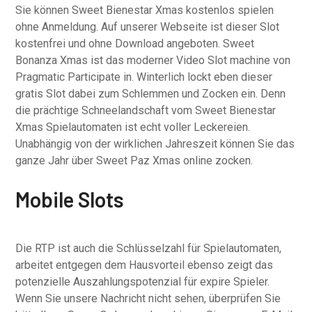
Sie können Sweet Bienestar Xmas kostenlos spielen
ohne Anmeldung. Auf unserer Webseite ist dieser Slot
kostenfrei und ohne Download angeboten. Sweet
Bonanza Xmas ist das moderner Video Slot machine von
Pragmatic Participate in. Winterlich lockt eben dieser
gratis Slot dabei zum Schlemmen und Zocken ein. Denn
die prächtige Schneelandschaft vom Sweet Bienestar
Xmas Spielautomaten ist echt voller Leckereien.
Unabhängig von der wirklichen Jahreszeit können Sie das
ganze Jahr über Sweet Paz Xmas online zocken.
Mobile Slots
Die RTP ist auch die Schlüsselzahl für Spielautomaten,
arbeitet entgegen dem Hausvorteil ebenso zeigt das
potenzielle Auszahlungspotenzial für expire Spieler.
Wenn Sie unsere Nachricht nicht sehen, überprüfen Sie