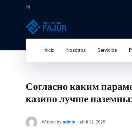
Instagram
Profile
Inicio
Nosotros
Servicios
P
Согласно каким парам
казино лучше наземны
abril 12, 2025
Written by
admin