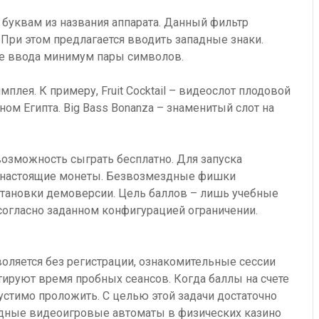
буквам из названия аппарата. Данный фильтр
 При этом предлагается вводить западные знаки.
е ввода минимум пары символов.
лея. К примеру, Fruit Cocktail – видеослот плодовой
нном Египта. Big Bass Bonanza – знаменитый слот на
озможность сыграть бесплатно. Для запуска
е настоящие монеты. Безвозмездные фишки
становки демоверсии. Цель баллов – лишь учебные
согласно заданном конфигурацией ограничении.
воляется без регистрации, ознакомительные сессии
ируют время пробных сеансов. Когда баллы на счете
стимо проложить. С целью этой задачи достаточно
дные видеоигровые автоматы в физических казино