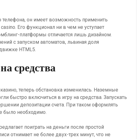
со телефона, он имеет возможность применить
casino. Его функционал ни в чем не уступает
эмблинг-платформы отличается лишь дизайном.
ений с запуском автоматов, львиная доля
 движке HTML5.
на средства
азино, теперь обстановка изменилась. Наземные
гли быстро включиться в игру на средства. Запускать
ершении депозитации счета. При таком оформлять
е было необходимо.
предлагает поиграть на деньги после простой
иси отнимает не более двух-трех минут, что не