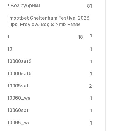
! Без рубрики
81
"mostbet Cheltenham Festival 2023
Tips, Preview, Bog & Nrnb – 889
1
1
18
10
1
10000sat2
1
10000sat5
1
10005sat
2
10060_wa
1
10060sat
1
10065_wa
1