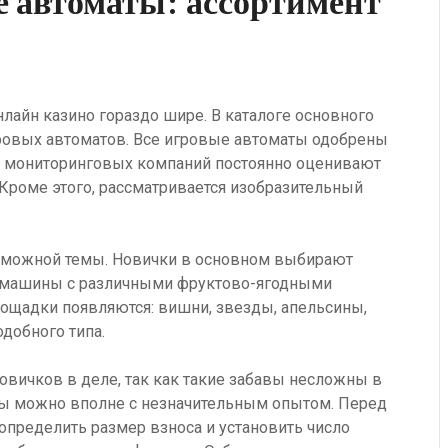
 автоматы: ассортимент
нлайн казино гораздо шире. В каталоге основного
гровых автоматов. Все игровые автоматы одобрены
 мониторинговых компаний постоянно оценивают
и. Кроме этого, рассматривается изобразительный
зможной темы. Новички в основном выбирают
-машины с различными фруктово-ягодными
лощадки появляются: вишни, звезды, апельсины,
одобного типа.
вичков в деле, так как такие забавы несложны в
нсы можно вполне с незначительным опытом. Перед
пределить размер взноса и установить число