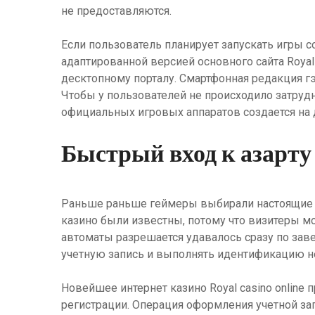
не предоставляются.
Если пользователь планирует запускать игры 
адаптированной версией основного сайта Royal 
десктопному порталу. Смартфонная редакция г
Чтобы у пользователей не происходило затрудн
официальных игровых аппаратов создается на
Быстрый вход к азарту 
Раньше раньше геймеры выбирали настоящие к
казино были известны, потому что визитеры мо
автоматы разрешается удавалось сразу по зав
учетную запись и выполнять идентификацию н
Новейшее интернет казино Royal casino online 
регистрации. Операция оформления учетной зап