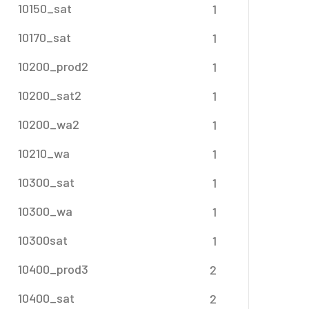
10150_sat
1
10170_sat
1
10200_prod2
1
10200_sat2
1
10200_wa2
1
10210_wa
1
10300_sat
1
10300_wa
1
10300sat
1
10400_prod3
2
10400_sat
2