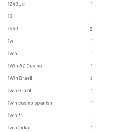
1240_tr
1
13
1
1440
2
1w
1
1win
1
1Win AZ Casino
1
1Win Brasil
3
1win Brazil
1
1win casino spanish
1
1win fr
1
1win India
1