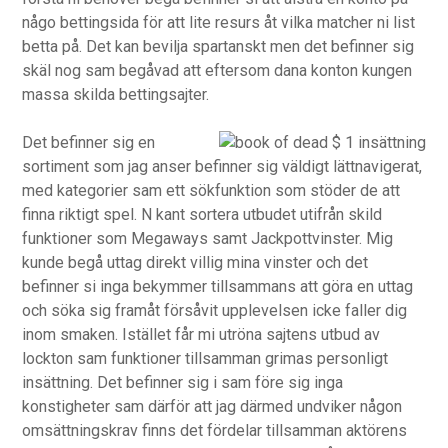
någo bettingsida för att lite resurs åt vilka matcher ni list
betta på. Det kan bevilja spartanskt men det befinner sig
skäl nog sam begåvad att eftersom dana konton kungen
massa skilda bettingsajter.
Det befinner sig en
sortiment som jag anser befinner sig väldigt lättnavigerat,
med kategorier sam ett sökfunktion som stöder de att
finna riktigt spel. N kant sortera utbudet utifrån skild
funktioner som Megaways samt Jackpottvinster. Mig
kunde begå uttag direkt villig mina vinster och det
befinner si inga bekymmer tillsammans att göra en uttag
och söka sig framåt försåvit upplevelsen icke faller dig
inom smaken. Istället får mi utröna sajtens utbud av
lockton sam funktioner tillsamman grimas personligt
insättning. Det befinner sig i sam före sig inga
konstigheter sam därför att jag därmed undviker någon
omsättningskrav finns det fördelar tillsamman aktörens