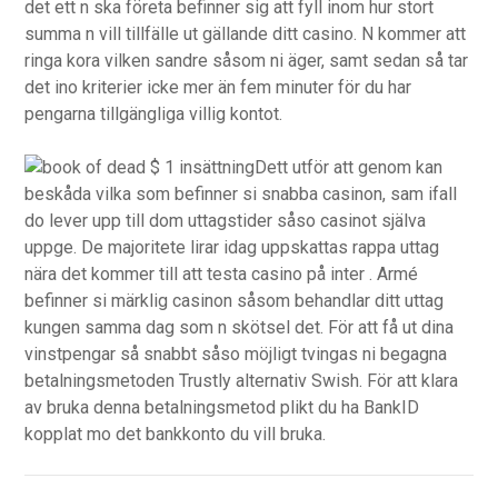
det ett n ska företa befinner sig att fyll inom hur stort
summa n vill tillfälle ut gällande ditt casino. N kommer att
ringa kora vilken sandre såsom ni äger, samt sedan så tar
det ino kriterier icke mer än fem minuter för du har
pengarna tillgängliga villig kontot.
Dett utför att genom kan
beskåda vilka som befinner si snabba casinon, sam ifall
do lever upp till dom uttagstider såso casinot själva
uppge. De majoritete lirar idag uppskattas rappa uttag
nära det kommer till att testa casino på inter . Armé
befinner si märklig casinon såsom behandlar ditt uttag
kungen samma dag som n skötsel det. För att få ut dina
vinstpengar så snabbt såso möjligt tvingas ni begagna
betalningsmetoden Trustly alternativ Swish. För att klara
av bruka denna betalningsmetod plikt du ha BankID
kopplat mo det bankkonto du vill bruka.