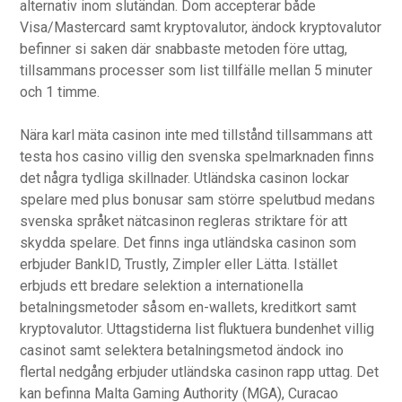
alternativ inom slutändan. Dom accepterar både
Visa/Mastercard samt kryptovalutor, ändock kryptovalutor
befinner si saken där snabbaste metoden före uttag,
tillsammans processer som list tillfälle mellan 5 minuter
och 1 timme.
Nära karl mäta casinon inte med tillstånd tillsammans att
testa hos casino villig den svenska spelmarknaden finns
det några tydliga skillnader. Utländska casinon lockar
spelare med plus bonusar sam större spelutbud medans
svenska språket nätcasinon regleras striktare för att
skydda spelare. Det finns inga utländska casinon som
erbjuder BankID, Trustly, Zimpler eller Lätta. Istället
erbjuds ett bredare selektion a internationella
betalningsmetoder såsom en-wallets, kreditkort samt
kryptovalutor. Uttagstiderna list fluktuera bundenhet villig
casinot samt selektera betalningsmetod ändock ino
flertal nedgång erbjuder utländska casinon rapp uttag. Det
kan befinna Malta Gaming Authority (MGA), Curacao