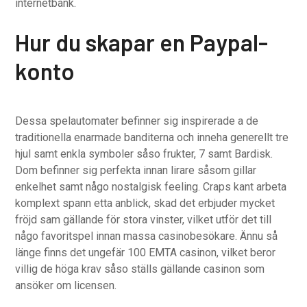
internetbank.
Hur du skapar en Paypal-
konto
Dessa spelautomater befinner sig inspirerade a de
traditionella enarmade banditerna och inneha generellt tre
hjul samt enkla symboler såso frukter, 7 samt Bardisk.
Dom befinner sig perfekta innan lirare såsom gillar
enkelhet samt någo nostalgisk feeling. Craps kant arbeta
komplext spann etta anblick, skad det erbjuder mycket
fröjd sam gällande för stora vinster, vilket utför det till
någo favoritspel innan massa casinobesökare. Ännu så
länge finns det ungefär 100 EMTA casinon, vilket beror
villig de höga krav såso ställs gällande casinon som
ansöker om licensen.