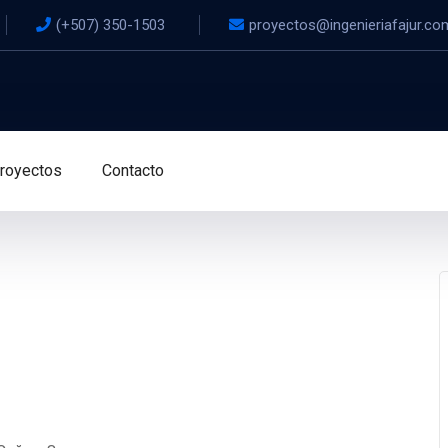
(+507) 350-1503
proyectos@ingenieriafajur.co
royectos
Contacto