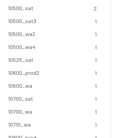
10500_sat
2
10500_sat3
1
10500_wa2
1
10500_wa4
1
10525_sat
1
10600_prod2
1
10600_wa
1
10700_sat
1
10700_wa
1
10710_wa
1
10800_prod
1