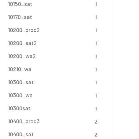
10150_sat
1
10170_sat
1
10200_prod2
1
10200_sat2
1
10200_wa2
1
10210_wa
1
10300_sat
1
10300_wa
1
10300sat
1
10400_prod3
2
10400_sat
2