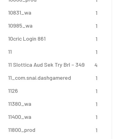
10831_wa
1
10985_wa
1
10cric Login 861
1
11
1
11 Slottica Aud Sek Try Brl – 349
4
11_com.snai.dashgamered
1
1126
1
11380_wa
1
11400_wa
1
11800_prod
1