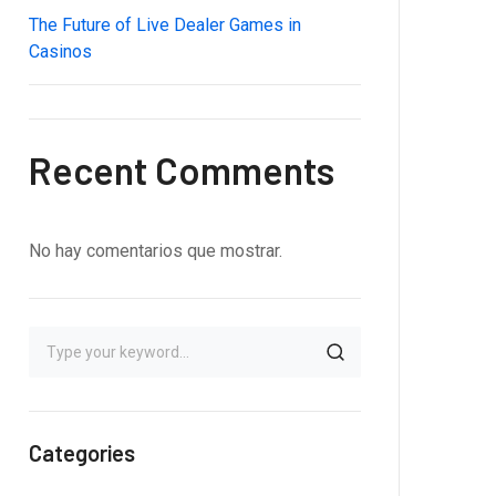
The Future of Live Dealer Games in
Casinos
Recent Comments
No hay comentarios que mostrar.
Categories