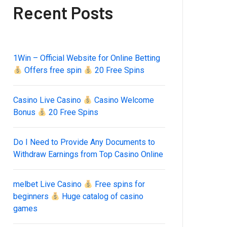
Recent Posts
1Win – Official Website for Online Betting
Offers free spin
20 Free Spins
Casino Live Casino
Casino Welcome
Bonus
20 Free Spins
Do I Need to Provide Any Documents to
Withdraw Earnings from Top Casino Online
melbet Live Casino
Free spins for
beginners
Huge catalog of casino
games