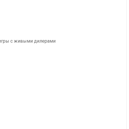
 игры с живыми дилерами