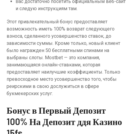
Вас достаточно посетить официальным веб-сайт
и следую инструкциям там.
Этот привлекательный бонус предоставляет
возможность иметь 100% возврат следующего
взноса, сделанного усовершенство ставок, до
зависимости суммы. Кроме только, новый клиент
было награжден 50 бесплатными спинами на
выбраны слоты. Mostbet — это компания,
занимающаяся онлайн-ставками, которая
предоставляет наилучшие коэффициенты. Только
превосходное место усовершенство того, чтобы
реирскими в свою дослужиться в сфере
букмекерских услуг.
Бонус в Первый Депозит
100% На Депозит ддя Казино
15fs