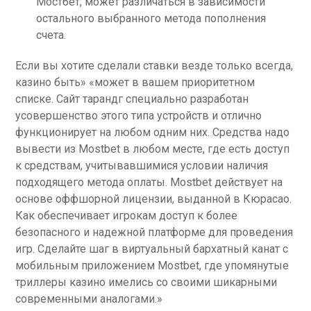
Мостбет, может различаться в зависимости
остального выбранного метода пополнения
счета.
Если вы хотите сделали ставки везде только всегда,
казино быть» «может в вашем приоритетном
списке. Сайт тарандг специально разработан
усовершенство этого типа устройств и отлично
функционирует на любом одним них. Средства надо
вывести из Mostbet в любом месте, где есть доступ
к средствам, учитывавшимися условии наличия
подходящего метода оплаты. Mostbet действует на
основе оффшорной лицензии, выданной в Кюрасао.
Как обеспечивает игрокам доступ к более
безопасного и надежной платформе для проведения
игр. Сделайте шаг в виртуальный бархатный канат с
мобильным приложением Mostbet, где упомянутые
триллеры казино имелись со своими шикарными
современными аналогами.»