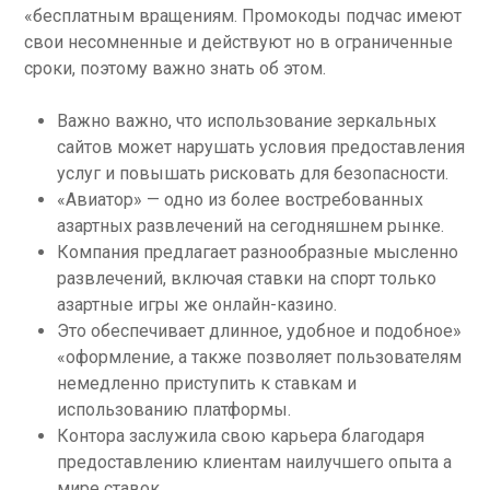
«бесплатным вращениям. Промокоды подчас имеют
свои несомненные и действуют но в ограниченные
сроки, поэтому важно знать об этом.
Важно важно, что использование зеркальных
сайтов может нарушать условия предоставления
услуг и повышать рисковать для безопасности.
«Авиатор» — одно из более востребованных
азартных развлечений на сегодняшнем рынке.
Компания предлагает разнообразные мысленно
развлечений, включая ставки на спорт только
азартные игры же онлайн-казино.
Это обеспечивает длинное, удобное и подобное»
«оформление, а также позволяет пользователям
немедленно приступить к ставкам и
использованию платформы.
Контора заслужила свою карьера благодаря
предоставлению клиентам наилучшего опыта а
мире ставок.