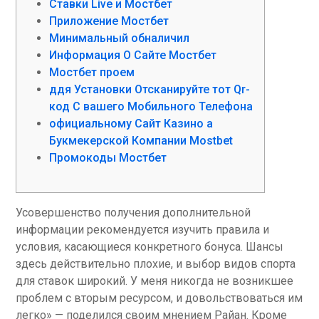
Ставки Live и Мостбет
Приложение Мостбет
Минимальный обналичил
Информация О Сайте Мостбет
Мостбет проем
ддя Установки Отсканируйте тот Qr-
код С вашего Мобильного Телефона
официальному Сайт Казино а
Букмекерской Компании Mostbet
Промокоды Мостбет
Усовершенство получения дополнительной
информации рекомендуется изучить правила и
условия, касающиеся конкретного бонуса. Шансы
здесь действительно плохие, и выбор видов спорта
для ставок широкий. У меня никогда не возникшее
проблем с вторым ресурсом, и довольствоваться им
легко» — поделился своим мнением Райан. Кроме