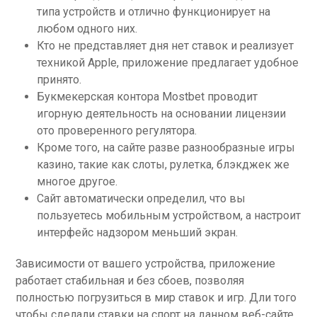
типа устройств и отлично функционирует на
любом одного них.
Кто не представляет дня нет ставок и реализует
техникой Apple, приложение предлагает удобное
принято.
Букмекерская контора Mostbet проводит
игорную деятельность на основании лицензии
ото проверенного регулятора.
Кроме того, на сайте разве разнообразные игры
казино, такие как слоты, рулетка, блэкджек же
многое другое.
Сайт автоматически определил, что вы
пользуетесь мобильным устройством, а настроит
интерфейс надзором меньший экран.
Зависимости от вашего устройства, приложение
работает стабильная и без сбоев, позволяя
полностью погрузиться в мир ставок и игр. Дли того
чтобы сделали ставки на спорт на данном веб-сайте,