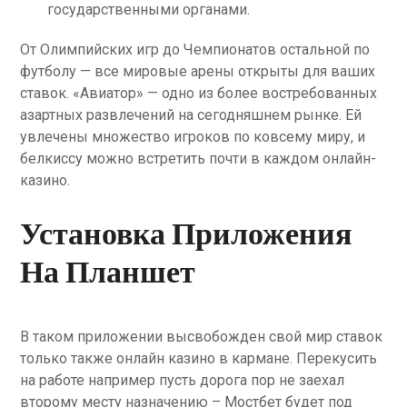
государственными органами.
От Олимпийских игр до Чемпионатов остальной по
футболу — все мировые арены открыты для ваших
ставок. «Авиатор» — одно из более востребованных
азартных развлечений на сегодняшнем рынке. Ей
увлечены множество игроков по ковсему миру, и
белкиссу можно встретить почти в каждом онлайн-
казино.
Установка Приложения
На Планшет
В таком приложении высвобожден свой мир ставок
только также онлайн казино в кармане. Перекусить
на работе например пусть дорога пор не заехал
второму месту назначению – Мостбет будет под