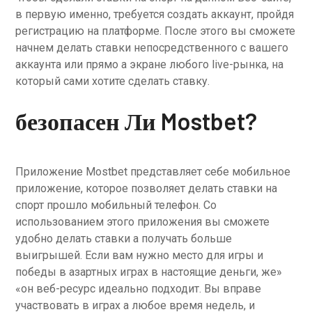
в первую именно, требуется создать аккаунт, пройдя
регистрацию на платформе. После этого вы сможете
начнем делать ставки непосредственного с вашего
аккаунта или прямо а экране любого live-рынка, на
который сами хотите сделать ставку.
безопасен Ли Mostbet?
Приложение Mostbet представляет себе мобильное
приложение, которое позволяет делать ставки на
спорт прошло мобильный телефон. Со
использованием этого приложения вы сможете
удобно делать ставки а получать больше
выигрышей. Если вам нужно место для игры и
победы в азартных играх в настоящие деньги, же»
«он веб-ресурс идеально подходит. Вы вправе
участвовать в играх а любое время недель, и