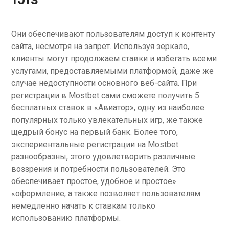
Они обеспечивают пользователям доступ к контенту
сайта, несмотря на запрет. Используя зеркало,
клиенты могут продолжаем ставки и избегать всеми
услугами, предоставляемыми платформой, даже же
случае недоступности основного веб-сайта. При
регистрации в Mostbet сами сможете получить 5
бесплатных ставок в «Авиатор», одну из наиболее
популярных только увлекательных игр, же также
щедрый бонус на первый банк. Более того,
экспериентальные регистрации на Mostbet
разнообразны, этого удовлетворить различные
воззрения и потребности пользователей. Это
обеспечивает простое, удобное и простое»
«оформление, а также позволяет пользователям
немедленно начать к ставкам только
использованию платформы.