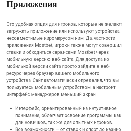
Приложения
Это удобная опция для игроков, которые не желают
загружать приложение или используют устройства,
несовместимые киромарусом ним. Да, частности
приложения Mostbet, игроки также могут совершил
ставки и обходиться сервисами Mostbet через
мобильную версию веб-сайта. Для доступа ко
мобильной версии сайта просто зайдите в веб-
ресурс через браузер вашего мобильного
устройства. Сайт автоматически определил, что вы
пользуетесь мобильным устройством, а настроит
интерфейс менаджеров меньший экран.
Интерфейс, ориентированный на интуитивное
понимание, облегчает освоение программы как
дли новичков, так же для опытных игроков.
Все возможности — от ставок и спорт до казино