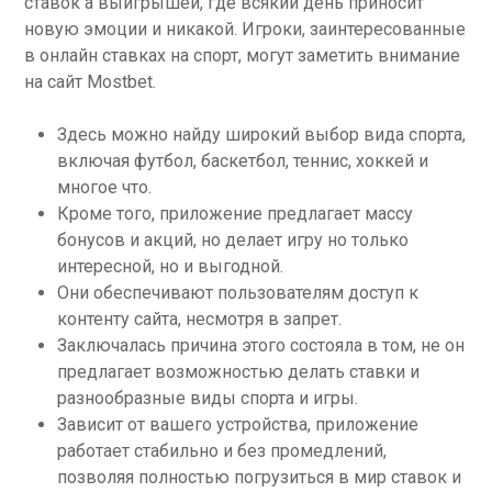
ставок а выигрышей, где всякий день приносит
новую эмоции и никакой. Игроки, заинтересованные
в онлайн ставках на спорт, могут заметить внимание
на сайт Mostbet.
Здесь можно найду широкий выбор вида спорта,
включая футбол, баскетбол, теннис, хоккей и
многое что.
Кроме того, приложение предлагает массу
бонусов и акций, но делает игру но только
интересной, но и выгодной.
Они обеспечивают пользователям доступ к
контенту сайта, несмотря в запрет.
Заключалась причина этого состояла в том, не он
предлагает возможностью делать ставки и
разнообразные виды спорта и игры.
Зависит от вашего устройства, приложение
работает стабильно и без промедлений,
позволяя полностью погрузиться в мир ставок и