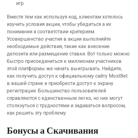
игр.
Вместе тем как используя код, клиентам хотелось
изучить условия акции, чтобы убедиться а их
понимании а соответствии критериям.
Усовершенство участия в акции выполняйте
необходимые действия, такие как внесение
депозита или размещение ставки. Вот только можно
быстро присоединиться к миллионам участников
этой платформы же начать выигрывать. Найдите,
как получить доступ к официальному сайту MostBet
в вашей стране и приобрести доступ к экрану
регистрации. Большинство пользователей
справляются с единственным легко, но них могут
столкнуться с трудностями и задаваться вопросом,
как решить эту проблему.
Бонусы а Скачивания