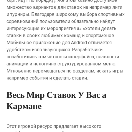
карт, идут по порядку). Же этом казино доступное
множество вариантов дли ставок на например лиги
и турниры. Благодаря широкому выбора спортивных
соревнований пользователи обязательно найдут
интересующие их мероприятия а» «хотели делать
ставки в своих любимых команд и спортсменов.
Мобильное приложение для Android отличается
удобством использующихся. Разработчики
позаботились том чёткости интерфейса, плавности
анимации и нелогично структурированном меню.
Мгновенно перемещаться по разделам, искать игры
например события и сделать ставки.
Весь Мир Ставок У Вас а
Кармане
Этот игровой ресурс предлагает высокого