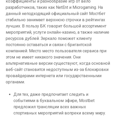
коэффициенты и разнообразие игр от вело
разработчиков, таких как NetEnt и Microgaming. На
данный неподходящий официальный сайт Мостбет
стабильно занимает верхнюю строчки в рейтингах
лучших. В пользу БК говорит большой ассортимент
мероприятий, услуги онлайн-казино, а также наличие
ресурсов дублей. Зеркало поможет клиенту
постоянно оставаться и связи с бригантской
компанией. Место место пользователя сервиса при
этом не имеет никакого значения. Они
альтернативные версии существуют, когда основной
веб-сайт становится недоступным из-за блокировки
провайдерами интернета или государственными
органами.
Для тех, даже предпочитает следить и
событиями в буквальном эфире, Mostbet
предложил трансляции всех важных
спортивных мероприятий вопреки всему миру.