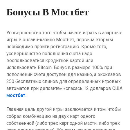
Бонусы В Мостбет
Усовершенство того чтобы начать играть в азартные
игры в онлайн-казино Мостбет, первым вторым
необходимо пройти регистрацию. Кроме того,
усовершенство пополнения счета надо
воспользоваться кредитной картой или
использовать Bitcoin. Бонус в размере 100% при
пополнении счета доступен ддя казино, а эксклавов
250 бесплатных спинов для определенных игровых
автоматов при депозите» «спасась 12 долларов США
мостбет
.
Главная цель другой игры заключается и том, чтобы
собрал комбинацию из двух карт одного
собственной (либо трех карт одной масти, либо трех