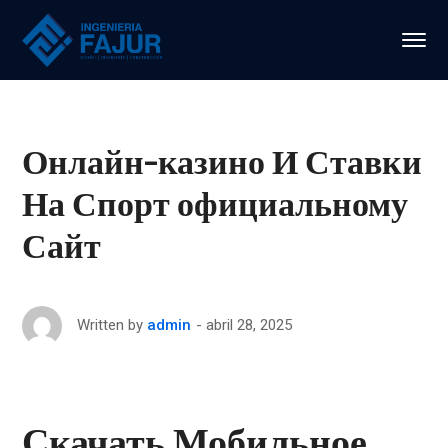
Онлайн-казино И Ставки
На Спорт официальному
Сайт
abril 28, 2025
Written by
admin
Скачать Мобильное