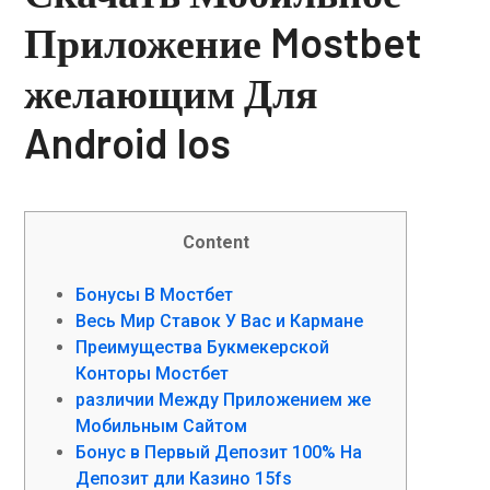
Приложение Mostbet
желающим Для
Android Ios
Content
Бонусы В Мостбет
Весь Мир Ставок У Вас и Кармане
Преимущества Букмекерской
Конторы Мостбет
различии Между Приложением же
Мобильным Сайтом
Бонус в Первый Депозит 100% На
Депозит дли Казино 15fs