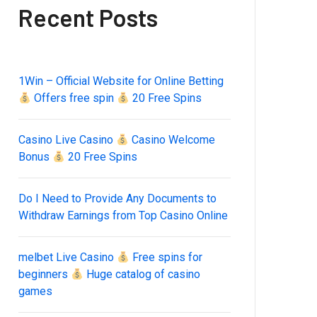
Recent Posts
1Win – Official Website for Online Betting
Offers free spin
20 Free Spins
Casino Live Casino
Casino Welcome
Bonus
20 Free Spins
Do I Need to Provide Any Documents to
Withdraw Earnings from Top Casino Online
melbet Live Casino
Free spins for
beginners
Huge catalog of casino
games