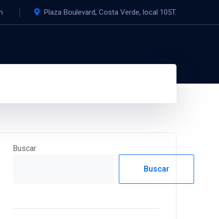
m
Plaza Boulevard, Costa Verde, local 105T.
Buscar
Buscar