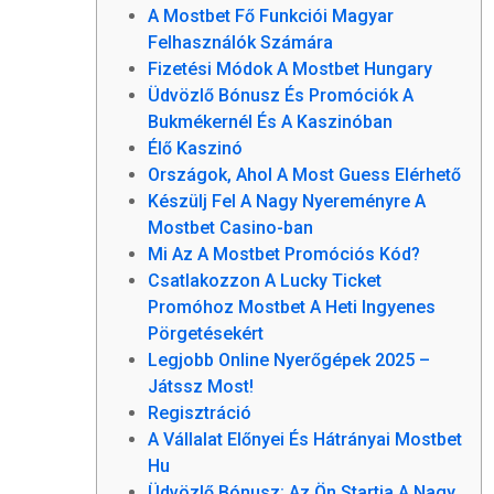
A Mostbet Fő Funkciói Magyar
Felhasználók Számára
Fizetési Módok A Mostbet Hungary
Üdvözlő Bónusz És Promóciók A
Bukmékernél És A Kaszinóban
Élő Kaszinó
Országok, Ahol A Most Guess Elérhető
Készülj Fel A Nagy Nyereményre A
Mostbet Casino-ban
Mi Az A Mostbet Promóciós Kód?
Csatlakozzon A Lucky Ticket
Promóhoz Mostbet A Heti Ingyenes
Pörgetésekért
Legjobb Online Nyerőgépek 2025 –
Játssz Most!
Regisztráció
A Vállalat Előnyei És Hátrányai Mostbet
Hu
Üdvözlő Bónusz: Az Ön Startja A Nagy