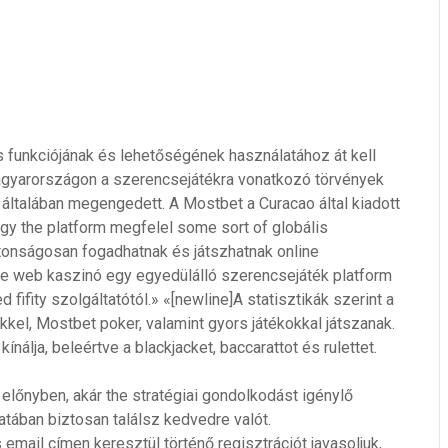
 funkciójának és lehetőségének használatához át kell
agyarországon a szerencsejátékra vonatkozó törvények
 általában megengedett. A Mostbet a Curacao által kiadott
ogy the platform megfelel some sort of globális
tonságosan fogadhatnak és játszhatnak online
he web kaszinó egy egyedülálló szerencsejáték platform
fifity szolgáltatótól.» «[newline]A statisztikák szerint a
el, Mostbet poker, valamint gyors játékokkal játszanak.
ínálja, beleértve a blackjacket, baccarattot és rulettet.
előnyben, akár the stratégiai gondolkodást igénylő
atában biztosan találsz kedvedre valót.
mail címen keresztül történő regisztrációt javasoljuk,