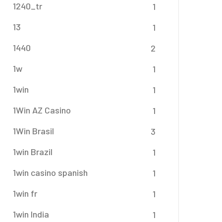
1240_tr
1
13
1
1440
2
1w
1
1win
1
1Win AZ Casino
1
1Win Brasil
3
1win Brazil
1
1win casino spanish
1
1win fr
1
1win India
1