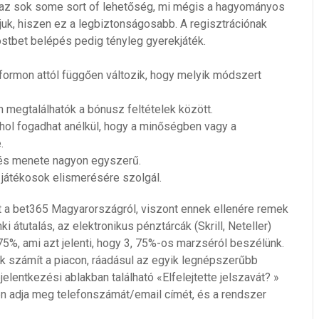
 Igaz sok some sort of lehetőség, mi mégis a hagyományos
ljuk, hiszen ez a legbiztonságosabb. A regisztrációnak
tbet belépés pedig tényleg gyerekjáték.
ormon attól függően változik, hogy melyik módszert
 megtalálhatók a bónusz feltételek között.
árhol fogadhat anélkül, hogy a minőségben vagy a
.
tés menete nagyon egyszerű.
játékosok elismerésére szolgál.
t a bet365 Magyarországról, viszont ennek ellenére remek
 átutalás, az elektronikus pénztárcák (Skrill, Neteller)
5%, ami azt jelenti, hogy 3, 75%-os marzséról beszélünk.
 számít a piacon, ráadásul az egyik legnépszerűbb
elentkezési ablakban található «Elfelejtette jelszavát? »
űen adja meg telefonszámát/email címét, és a rendszer