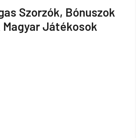
gas Szorzók, Bónuszok
A Magyar Játékosok