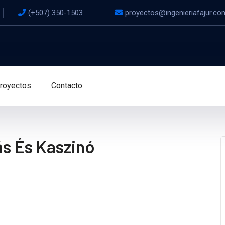
(+507) 350-1503
proyectos@ingenieriafajur.co
royectos
Contacto
s És Kaszinó