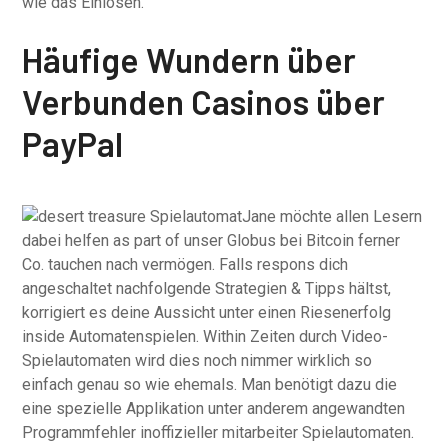
wie das Einlösen.
Häufige Wundern über
Verbunden Casinos über
PayPal
Jane möchte allen Lesern
dabei helfen as part of unser Globus bei Bitcoin ferner
Co. tauchen nach vermögen. Falls respons dich
angeschaltet nachfolgende Strategien & Tipps hältst,
korrigiert es deine Aussicht unter einen Riesenerfolg
inside Automatenspielen. Within Zeiten durch Video-
Spielautomaten wird dies noch nimmer wirklich so
einfach genau so wie ehemals. Man benötigt dazu die
eine spezielle Applikation unter anderem angewandten
Programmfehler inoffizieller mitarbeiter Spielautomaten.