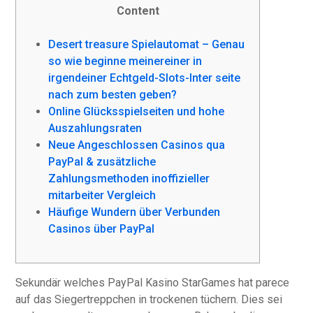
Content
Desert treasure Spielautomat – Genau
so wie beginne meinereiner in
irgendeiner Echtgeld-Slots-Inter seite
nach zum besten geben?
Online Glücksspielseiten und hohe
Auszahlungsraten
Neue Angeschlossen Casinos qua
PayPal & zusätzliche
Zahlungsmethoden inoffizieller
mitarbeiter Vergleich
Häufige Wundern über Verbunden
Casinos über PayPal
Sekundär welches PayPal Kasino StarGames hat parece
auf das Siegertreppchen in trockenen tüchern. Dies sei