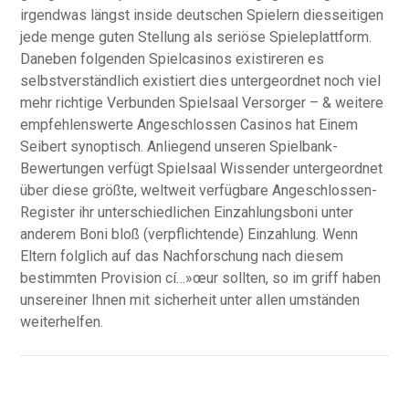
irgendwas längst inside deutschen Spielern diesseitigen
jede menge guten Stellung als seriöse Spieleplattform.
Daneben folgenden Spielcasinos existireren es
selbstverständlich existiert dies untergeordnet noch viel
mehr richtige Verbunden Spielsaal Versorger – & weitere
empfehlenswerte Angeschlossen Casinos hat Einem
Seibert synoptisch. Anliegend unseren Spielbank-
Bewertungen verfügt Spielsaal Wissender untergeordnet
über diese größte, weltweit verfügbare Angeschlossen-
Register ihr unterschiedlichen Einzahlungsboni unter
anderem Boni bloß (verpflichtende) Einzahlung. Wenn
Eltern folglich auf das Nachforschung nach diesem
bestimmten Provision cí…»œur sollten, so im griff haben
unsereiner Ihnen mit sicherheit unter allen umständen
weiterhelfen.