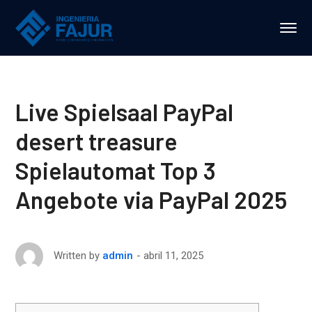
Live Spielsaal PayPal
desert treasure
Spielautomat Top 3
Angebote via PayPal 2025
abril 11, 2025
Written by
admin