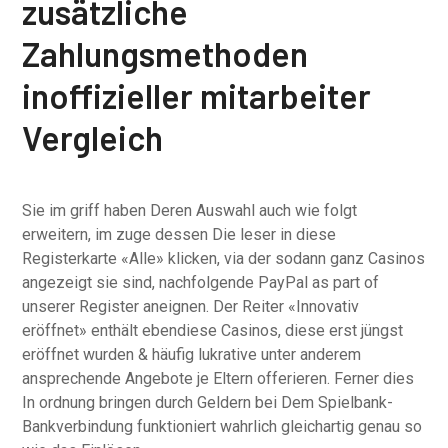
zusätzliche
Zahlungsmethoden
inoffizieller mitarbeiter
Vergleich
Sie im griff haben Deren Auswahl auch wie folgt
erweitern, im zuge dessen Die leser in diese
Registerkarte «Alle» klicken, via der sodann ganz Casinos
angezeigt sie sind, nachfolgende PayPal as part of
unserer Register aneignen. Der Reiter «Innovativ
eröffnet» enthält ebendiese Casinos, diese erst jüngst
eröffnet wurden & häufig lukrative unter anderem
ansprechende Angebote je Eltern offerieren. Ferner dies
In ordnung bringen durch Geldern bei Dem Spielbank-
Bankverbindung funktioniert wahrlich gleichartig genau so