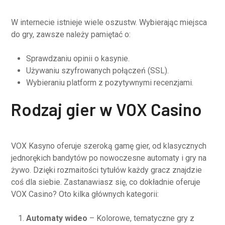
W internecie istnieje wiele oszustw. Wybierając miejsca
do gry, zawsze należy pamiętać o:
Sprawdzaniu opinii o kasynie.
Używaniu szyfrowanych połączeń (SSL).
Wybieraniu platform z pozytywnymi recenzjami.
Rodzaj gier w VOX Casino
VOX Kasyno oferuje szeroką gamę gier, od klasycznych
jednorękich bandytów po nowoczesne automaty i gry na
żywo. Dzięki rozmaitości tytułów każdy gracz znajdzie
coś dla siebie. Zastanawiasz się, co dokładnie oferuje
VOX Casino? Oto kilka głównych kategorii:
Automaty wideo
– Kolorowe, tematyczne gry z