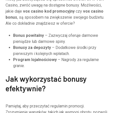
Casino, zwróć uwagę na dostępne bonusy. Możliwości,
jakie daje
vox casino kod promocyjny
czy
vox casino
bonus
, są sposobem na zwiększenie swojego budżetu.
Ale co dokładnie znajdziesz w ofercie?
Bonus powitalny
– Zazwyczaj oferuje darmowe
pieniądze lub darmowe spiny.
Bonusy za depozyty
– Dodatkowe środki przy
pierwszym i kolejnych wpłatach.
Program lojalnościowy
– Nagrody za regularne
granie.
Jak wykorzystać bonusy
efektywnie?
Pamiętaj, aby przeczytać regulamin promocji.
Zrozumienie warunków, takich jak wymogi obrotu, pozwoli