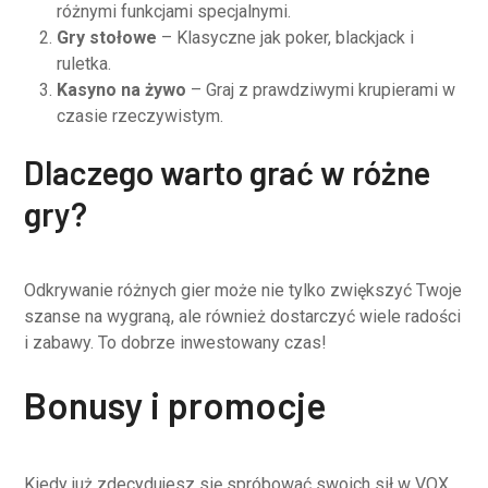
różnymi funkcjami specjalnymi.
Gry stołowe
– Klasyczne jak poker, blackjack i
ruletka.
Kasyno na żywo
– Graj z prawdziwymi krupierami w
czasie rzeczywistym.
Dlaczego warto grać w różne
gry?
Odkrywanie różnych gier może nie tylko zwiększyć Twoje
szanse na wygraną, ale również dostarczyć wiele radości
i zabawy. To dobrze inwestowany czas!
Bonusy i promocje
Kiedy już zdecydujesz się spróbować swoich sił w VOX