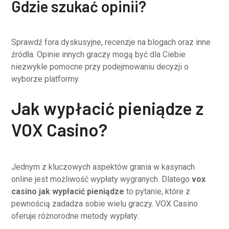
Gdzie szukać opinii?
Sprawdź fora dyskusyjne, recenzje na blogach oraz inne
źródła. Opinie innych graczy mogą być dla Ciebie
niezwykle pomocne przy podejmowaniu decyzji o
wyborze platformy.
Jak wypłacić pieniądze z
VOX Casino?
Jednym z kluczowych aspektów grania w kasynach
online jest możliwość wypłaty wygranych. Dlatego
vox
casino jak wypłacić pieniądze
to pytanie, które z
pewnością zadadza sobie wielu graczy. VOX Casino
oferuje różnorodne metody wypłaty: