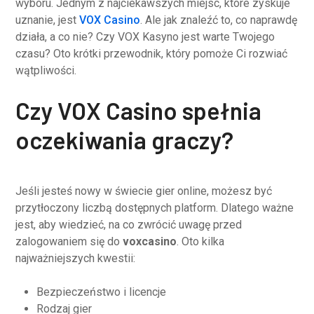
wyboru. Jednym z najciekawszych miejsc, które zyskuje
uznanie, jest
VOX Casino
. Ale jak znaleźć to, co naprawdę
działa, a co nie? Czy VOX Kasyno jest warte Twojego
czasu? Oto krótki przewodnik, który pomoże Ci rozwiać
wątpliwości.
Czy VOX Casino spełnia
oczekiwania graczy?
Jeśli jesteś nowy w świecie gier online, możesz być
przytłoczony liczbą dostępnych platform. Dlatego ważne
jest, aby wiedzieć, na co zwrócić uwagę przed
zalogowaniem się do
voxcasino
. Oto kilka
najważniejszych kwestii:
Bezpieczeństwo i licencje
Rodzaj gier