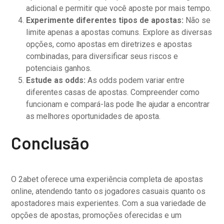
adicional e permitir que você aposte por mais tempo.
Experimente diferentes tipos de apostas:
Não se
limite apenas a apostas comuns. Explore as diversas
opções, como apostas em diretrizes e apostas
combinadas, para diversificar seus riscos e
potenciais ganhos.
Estude as odds:
As odds podem variar entre
diferentes casas de apostas. Compreender como
funcionam e compará-las pode lhe ajudar a encontrar
as melhores oportunidades de aposta.
Conclusão
O 2abet oferece uma experiência completa de apostas
online, atendendo tanto os jogadores casuais quanto os
apostadores mais experientes. Com a sua variedade de
opções de apostas, promoções oferecidas e um