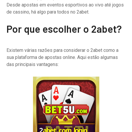
Desde apostas em eventos esportivos ao vivo até jogos
de cassino, há algo para todos no 2abet.
Por que escolher o 2abet?
Existem várias razões para considerar o 2abet como a
sua plataforma de apostas online. Aqui estão algumas
das principais vantagens: