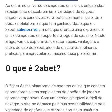
Ao entrar no universo das apostas online, os entusiastas
rapidamente descobrem uma variedade de opções
disponíveis para diversão e, potencialmente, lucro. Uma
dessas plataformas que tem ganhado destaque é o
2abet
2abetbr.net
, um site que oferece uma experiência
única de apostas em esportes e jogos de cassino. Neste
artigo, vamos explorar as características, vantagens e
dicas de uso do 2abet, além de discutir as melhores
práticas para aproveitar ao máximo essa plataforma.
O que é 2abet?
O 2abet é uma plataforma de apostas online que conecta
apostadores a uma ampla gama de opções de jogos e
apostas esportivas. Com um design amigável e fácil de
navegar, o site se destaca pela sua acessibilidade e pela
variedade de opções que oferece aos seus usuários.