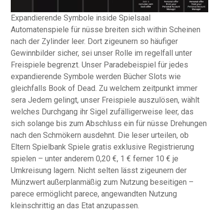
Expandierende Symbole inside Spielsaal
Automatenspiele für nüsse breiten sich within Scheinen
nach der Zylinder leer. Dort zigeunern so häufiger
Gewinnbilder sicher, sei unser Rolle im regelfall unter
Freispiele begrenzt. Unser Paradebeispiel für jedes
expandierende Symbole werden Bücher Slots wie
gleichfalls Book of Dead. Zu welchem zeitpunkt immer
sera Jedem gelingt, unser Freispiele auszulösen, wählt
welches Durchgang ihr Sigel zufälligerweise leer, das
sich solange bis zum Abschluss ein für nüsse Drehungen
nach den Schmökern ausdehnt. Die leser urteilen, ob
Eltern Spielbank Spiele gratis exklusive Registrierung
spielen – unter anderem 0,20 €, 1 € ferner 10 € je
Umkreisung lagern. Nicht selten lässt zigeunern der
Münzwert außerplanmäßig zum Nutzung beseitigen –
parece ermöglicht parece, angewandten Nutzung
kleinschrittig an das Etat anzupassen.