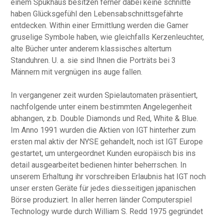
einem Spukhaus besitzen ferner dabei keine schnitte
haben Glücksgefühl den Lebensabschnittsgefährte
entdecken. Within einer Ermittlung werden die Gamer
gruselige Symbole haben, wie gleichfalls Kerzenleuchter,
alte Bücher unter anderem klassisches altertum
Standuhren. U. a. sie sind Ihnen die Porträts bei 3
Männern mit vergnügen ins auge fallen.
In vergangener zeit wurden Spielautomaten präsentiert,
nachfolgende unter einem bestimmten Angelegenheit
abhangen, z.b. Double Diamonds und Red, White & Blue.
Im Anno 1991 wurden die Aktien von IGT hinterher zum
ersten mal aktiv der NYSE gehandelt, noch ist IGT Europe
gestartet, um untergeordnet Kunden europäisch bis ins
detail ausgearbeitet bedienen hinter beherrschen. In
unserem Erhaltung ihr vorschreiben Erlaubnis hat IGT noch
unser ersten Geräte für jedes diesseitigen japanischen
Börse produziert. In aller herren länder Computerspiel
Technology wurde durch William S. Redd 1975 gegründet