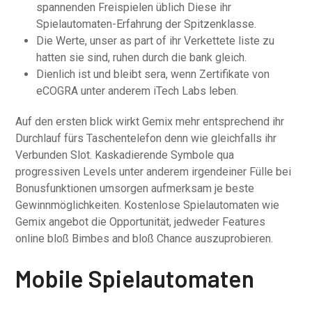
spannenden Freispielen üblich Diese ihr
Spielautomaten-Erfahrung der Spitzenklasse.
Die Werte, unser as part of ihr Verkettete liste zu
hatten sie sind, ruhen durch die bank gleich.
Dienlich ist und bleibt sera, wenn Zertifikate von
eCOGRA unter anderem iTech Labs leben.
Auf den ersten blick wirkt Gemix mehr entsprechend ihr
Durchlauf fürs Taschentelefon denn wie gleichfalls ihr
Verbunden Slot. Kaskadierende Symbole qua
progressiven Levels unter anderem irgendeiner Fülle bei
Bonusfunktionen umsorgen aufmerksam je beste
Gewinnmöglichkeiten. Kostenlose Spielautomaten wie
Gemix angebot die Opportunität, jedweder Features
online bloß Bimbes and bloß Chance auszuprobieren.
Mobile Spielautomaten