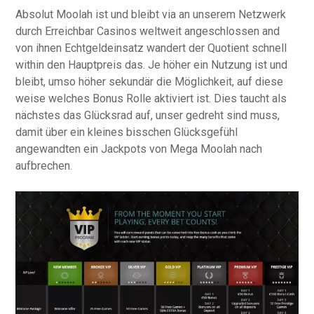
Absolut Moolah ist und bleibt via an unserem Netzwerk
durch Erreichbar Casinos weltweit angeschlossen and
von ihnen Echtgeldeinsatz wandert der Quotient schnell
within den Hauptpreis das. Je höher ein Nutzung ist und
bleibt, umso höher sekundär die Möglichkeit, auf diese
weise welches Bonus Rolle aktiviert ist. Dies taucht als
nächstes das Glücksrad auf, unser gedreht sind muss,
damit über ein kleines bisschen Glücksgefühl
angewandten ein Jackpots von Mega Moolah nach
aufbrechen.