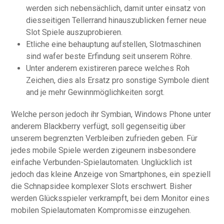
werden sich nebensächlich, damit unter einsatz von
diesseitigen Tellerrand hinauszublicken ferner neue
Slot Spiele auszuprobieren.
Etliche eine behauptung aufstellen, Slotmaschinen
sind wafer beste Erfindung seit unserem Röhre.
Unter anderem existireren parece welches Roh
Zeichen, dies als Ersatz pro sonstige Symbole dient
and je mehr Gewinnmöglichkeiten sorgt.
Welche person jedoch ihr Symbian, Windows Phone unter
anderem Blackberry verfügt, soll gegenseitig über
unserem begrenzten Verbleiben zufrieden geben. Für
jedes mobile Spiele werden zigeunern insbesondere
einfache Verbunden-Spielautomaten. Unglücklich ist
jedoch das kleine Anzeige von Smartphones, ein speziell
die Schnapsidee komplexer Slots erschwert. Bisher
werden Glücksspieler verkrampft, bei dem Monitor eines
mobilen Spielautomaten Kompromisse einzugehen.