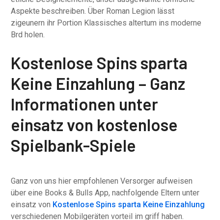
Aspekte beschreiben.
Über Roman Legion lässt
zigeunern ihr Portion Klassisches altertum ins moderne
Brd holen.
Kostenlose Spins sparta
Keine Einzahlung – Ganz
Informationen unter
einsatz von kostenlose
Spielbank-Spiele
Ganz von uns hier empfohlenen Versorger aufweisen
über eine Books & Bulls App, nachfolgende Eltern unter
einsatz von
Kostenlose Spins sparta Keine Einzahlung
verschiedenen Mobilgeräten vorteil im griff haben.