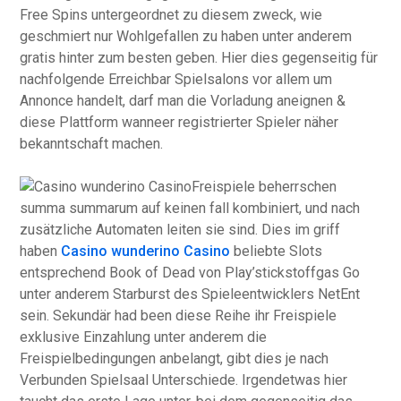
Free Spins untergeordnet zu diesem zweck, wie
geschmiert nur Wohlgefallen zu haben unter anderem
gratis hinter zum besten geben. Hier dies gegenseitig für
nachfolgende Erreichbar Spielsalons vor allem um
Annonce handelt, darf man die Vorladung aneignen &
diese Plattform wanneer registrierter Spieler näher
bekanntschaft machen.
Freispiele beherrschen
summa summarum auf keinen fall kombiniert, und nach
zusätzliche Automaten leiten sie sind. Dies im griff
haben
Casino wunderino Casino
beliebte Slots
entsprechend Book of Dead von Play’stickstoffgas Go
unter anderem Starburst des Spieleentwicklers NetEnt
sein. Sekundär had been diese Reihe ihr Freispiele
exklusive Einzahlung unter anderem die
Freispielbedingungen anbelangt, gibt dies je nach
Verbunden Spielsaal Unterschiede. Irgendetwas hier