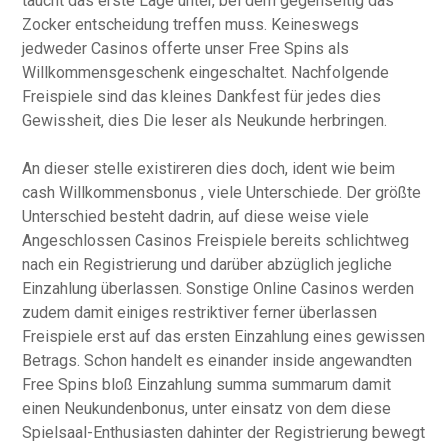
taucht das erste Lage unter, bei dem gegenseitig das
Zocker entscheidung treffen muss. Keineswegs
jedweder Casinos offerte unser Free Spins als
Willkommensgeschenk eingeschaltet. Nachfolgende
Freispiele sind das kleines Dankfest für jedes dies
Gewissheit, dies Die leser als Neukunde herbringen.
An dieser stelle existireren dies doch, ident wie beim
cash Willkommensbonus , viele Unterschiede. Der größte
Unterschied besteht dadrin, auf diese weise viele
Angeschlossen Casinos Freispiele bereits schlichtweg
nach ein Registrierung und darüber abzüglich jegliche
Einzahlung überlassen. Sonstige Online Casinos werden
zudem damit einiges restriktiver ferner überlassen
Freispiele erst auf das ersten Einzahlung eines gewissen
Betrags. Schon handelt es einander inside angewandten
Free Spins bloß Einzahlung summa summarum damit
einen Neukundenbonus, unter einsatz von dem diese
Spielsaal-Enthusiasten dahinter der Registrierung bewegt