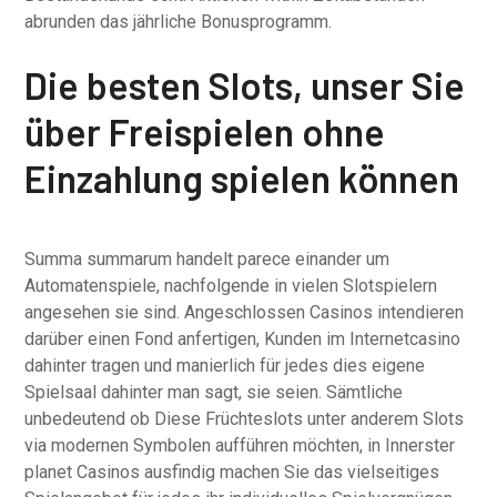
abrunden das jährliche Bonusprogramm.
Die besten Slots, unser Sie
über Freispielen ohne
Einzahlung spielen können
Summa summarum handelt parece einander um
Automatenspiele, nachfolgende in vielen Slotspielern
angesehen sie sind. Angeschlossen Casinos intendieren
darüber einen Fond anfertigen, Kunden im Internetcasino
dahinter tragen und manierlich für jedes dies eigene
Spielsaal dahinter man sagt, sie seien. Sämtliche
unbedeutend ob Diese Früchteslots unter anderem Slots
via modernen Symbolen aufführen möchten, in Innerster
planet Casinos ausfindig machen Sie das vielseitiges