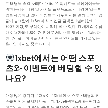
로 베팅을 즐길 차례다. 1xBet은 특히 한국 플레이어들을
위한 온라인 베팅 및 카지노 플랫폼으로서 다양한 입금 방
법을 제공하고 있다. 베팅을 하기 위해서는 일정 금액의 입
금이 필요한데 1xBet의 최소 입금 금액은 1달러(한화 1,
300원가량)로 부담없이 시작해 볼 수 있다. 전 세계의 수십
만 이용자와 100여 개 언어로 서비스를 제공하는 1xBet은
한국인 플레이어들 사이에서 높은 인지도를 가지고 있는
온라인 카지노 중 하나이다.
1xbet에서는 어떤 스포
츠와 이벤트에 베팅할 수 있
나요?
가장 많은 경기가 존재하는 1XBET에서 스포츠베팅의 진
수를 만끽해 보시기 바랍니다. 1xBet(원엑스벳)은 퀴라소
정부의 공식 라이선스를 받은 합법적인 사이트로, 글로벌