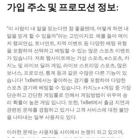
가입 주소 및 프로모션 정보:
“이 사람이 내 말을 믿는다면 참 좋을텐데, 어떻게 하면 내
말을 믿게 할 수 있을까”라는 고민이지요. 예를 들어 메이
저 챔피언십, 토너먼트, 지역 이벤트 등 다양한 베팅 유형
을 포함하여 선택하고 베팅할 수 있는 많은 스포츠 이벤트
가 있습니다. 저희 웹사이트에는 가상 스포츠, e스포츠, 카
지노 및 라이브 딜러 게임, 라이브 스트리밍 스포츠, 많은
보너스, 프로모션, 통계 등과 같은 수많은 다른 기능이 있
습니다! 1xBet에서는 좋아하는 경기를 포함하여 다양한
스포츠 경기에 베팅할 수 있습니다. 카지노» «게임 중 가장
단순하고 간단한 게임룰로 인해서 게임방법이 쉬우며 승
리 확률이 높은 게임 입니다. 또한, 1xBet에서 출금 지연과
관련된 문제를 경험하고 있거나 고객 서비스에 대한 불만
을 나타내는 일부 사용자도 있다.
이러한 문제는 사용자들 사이에서 논쟁이 되고 있으며,