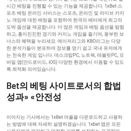
시간 베팅을 진행할 수 있는 기능을 제공합니다. 1xBet 스
포츠 베팅 온라인 서비스는 스포츠, 온라인 및 라이브 카지
노 게임에 대한 베팅을 포함하여 한국의 베터에게 최고의
도박 옵션을 제공합니다. 더 많은 게임과 베팅 옵션을 탐험
하고, 흥미진진한 경기와 카지노 게임을 즐기며, 풍부한 보
너스와 혜택을 누리세요. 메이저리그와 KBO리그는 다양
한 분석가들이 분포하여 정보를 얻기 쉽고 국내 유저에게
는 친숙한 게임 입니다. 데스크탑PC, 노트북, 테블릿PC, 모
바일 앱(안드로이드, iOS) 다양한 환경에서 이용할 수 있도
록 최적화 되어있습니다.
Bet의 베팅 사이트로서의 합법
성과» «안전성
이어지는 기사에서는 1xBet 어플을 다운로드하고 사용하
는 방법에 대해 자세히 설명하겠습니다. 1xbet 앱은 모든