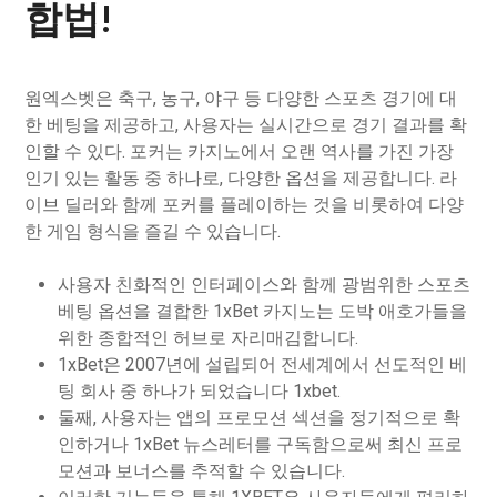
합법!
원엑스벳은 축구, 농구, 야구 등 다양한 스포츠 경기에 대
한 베팅을 제공하고, 사용자는 실시간으로 경기 결과를 확
인할 수 있다. 포커는 카지노에서 오랜 역사를 가진 가장
인기 있는 활동 중 하나로, 다양한 옵션을 제공합니다. 라
이브 딜러와 함께 포커를 플레이하는 것을 비롯하여 다양
한 게임 형식을 즐길 수 있습니다.
사용자 친화적인 인터페이스와 함께 광범위한 스포츠
베팅 옵션을 결합한 1xBet 카지노는 도박 애호가들을
위한 종합적인 허브로 자리매김합니다.
1xBet은 2007년에 설립되어 전세계에서 선도적인 베
팅 회사 중 하나가 되었습니다 1xbet.
둘째, 사용자는 앱의 프로모션 섹션을 정기적으로 확
인하거나 1xBet 뉴스레터를 구독함으로써 최신 프로
모션과 보너스를 추적할 수 있습니다.