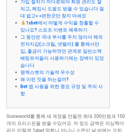
가입 절차가 까다로워야 회원 관리도 잘
되고, 해킹시 도움도 받을 수 있습니다 절
대 쉽고» «편한곳만 찾지 마세요
1xbet에서 어떻게 수익을 창출할 수
있나요? 스포츠 이벤트 예측하기
그 동안은 국내 부서를 두지 않아서 해외
전자지갑(스크릴, 넷텔러) 를 통해서만
입, 출금이 가능하엿던 관계로 일반소액
베팅유저들이 사용하기에는 장벽이 있었
습니다
원엑스벳의 기술적 우수성
왜 이런 짓을 하는걸까?
Bet 앱 사용을 위한 중요 규정 및 주의 사
항
Scoreworld를 통해 새 계정을 만들면 최대 200만원과 150
개의 프리스핀을 받을 수있어요. 저 정도 금액은 의심쩍더
라도 이렇게 1xbet 먹튀니 아니니 소문이 날 바에는 오히