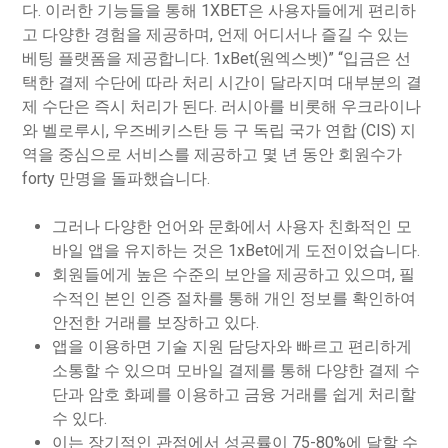
다. 이러한 기능들을 통해 1XBET은 사용자들에게 편리하
고 다양한 경험을 제공하며, 언제 어디서나 즐길 수 있는
베팅 플랫폼을 제공합니다. 1xBet(원엑스벳)” “입금은 선
택한 결제 수단에 따라 처리 시간이 달라지며 대부분의 결
제 수단은 즉시 처리가 된다. 러시아를 비롯해 우크라이나
와 벨로루시, 우즈베키스탄 등 구 독립 국가 연합 (CIS) 지
역을 중심으로 서비스를 제공하고 몇 년 동안 회원수가
forty 만명을 돌파했습니다.
그러나 다양한 언어와 문화에서 사용자 친화적인 모
바일 앱을 유지하는 것은 1xBet에게 도전이었습니다.
회원들에게 높은 수준의 보안을 제공하고 있으며, 필
수적인 본인 인증 절차를 통해 개인 정보를 확인하여
안전한 거래를 보장하고 있다.
앱을 이용하면 기술 지원 담당자와 빠르고 편리하게
소통할 수 있으며 모바일 결제를 통해 다양한 결제 수
단과 암호 화폐를 이용하고 금융 거래를 쉽게 처리할
수 있다.
이는 장기적인 관점에서 성공률이 75-80%에 달할 수