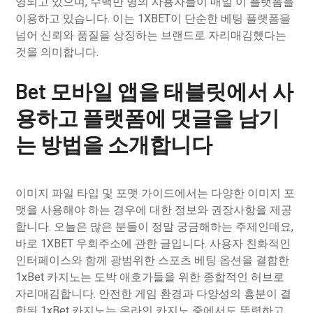
영되고 있으며, 수백만 명의 사용자들이 매일 이 플랫폼을
이용하고 있습니다. 이는 1XBET이 단순한 베팅 플랫폼을
넘어 신뢰와 품질을 상징하는 브랜드로 자리매김했다는
것을 의미합니다.
Bet 모바일 앱을 태블릿에서 사
용하고 플랫폼에 댓글을 남기
는 방법을 소개합니다
이미지 파일 타입 및 포맷 가이드에서는 다양한 이미지 포
맷을 사용해야 하는 경우에 대한 정보와 권장사항을 제공
합니다. 오늘은 많은 분들이 정말 궁금해하는 주제인데요,
바로 1XBET 우회주소에 관한 글입니다. 사용자 친화적인
인터페이스와 함께 광범위한 스포츠 베팅 옵션을 결합한
1xBet 카지노는 도박 애호가들을 위한 종합적인 허브로
자리매김합니다. 안전한 게임 환경과 다양성의 흥분이 결
합된 1xBet 카지노는 온라인 카지노 중에서도 뚜렷하고