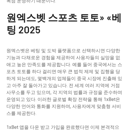
독점 운영하기 때문이다.
원엑스벳 스포츠 토토» «베
팅 2025
원엑스벳은 베팅 및 도박 플랫폼으로 선택하시면 다양한
기능과 다채로운 경험을 제공하여 사용자들의 실망을 없
애고 높은 만족도를 제공합니다. 예를 들어 중국에서는 스
포츠 토토를 하다 걸리면 매우 큰 법적 제제 및 집행을 당
하게 되는데도, 몇백개의 업체들이 중국 시장에 진출해 있
고 아주 잘 돌아가고 있습니다. 전 세계 여러 지역에 거점
사무소를 두고 있으며, 각 지역의 법률과 규정을 준수하며
운영되고 있다. 이러한 글로벌 확장 전략을 통해 1xBet은
다양한 언어와 통화를 지원하며, 사용자에게 맞춤형 서비
스를 제공한다.
1xBet 앱을 다운 받고 가입을 완료했다면 이제 본격적으