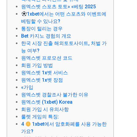
원엑스벳 스포츠 토토» «베팅 2025
1xbet에서는 어떤 스포츠와 이벤트에
베팅할 수 있나요?
통장이 털리는 경우
Bet 카지노 경험의 개요
한국 시장 진출 해외토토사이트, 처벌 가
능 여부?
원엑스벳 프로모션 코드
회원 가입 방법
원엑스벳 1x벳 서비스
원엑스벳 1x벳 장점
«가입
원엑스벳 경찰조사 불가한 이유
원엑스벳 (1xbet) Korea
회원 가입 시 유의사항
룰렛 게임의 특징:
4
1xbet에서 암호화폐를 사용 가능한
가요?