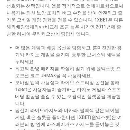
선호되는 선택입니다. 앱을 정기적으로 업데이트함으로써
사용자는 최신 보안 조치와 버그 수정을 받아 안전하고 즐
거운 모바일 게임 경험을 얻을 수 있습니다. 1XBET은 다른
해외배팅업체와» «비교해 조금 늦은 시기인 2011년에 출
범한 러시아 쿠라카오산 배팅업체 입니다.
더 많은 게임과 베팅 옵션을 탐험하고, 흥미진진한 경
기와 카지노 게임을 즐기며, 풍부한 보너스와 혜택을
누리세요.
최고의 환영 패키지를 확실히 얻기 위해 원엑스벳 프
로모션 코드 JBMAX을 꼭 사용하세요.
모바일 앱의 사용성과 라이브 스트리밍 옵션을 통해
1xBet은 사용자들이 즐겨하는 카지노 게임과 스포츠
베팅 활동을 즐길 수 있는 포괄적인 플랫폼을 제공합
니다.
당신이 라이브카지노와 바카라, 블랙잭 같은 테이블
게임, 혹은 슬롯을 좋아한다면 1XBET(원엑스벳)은 여
러분의 방 안에 라스베이거스 카지노를 들여놓은 것