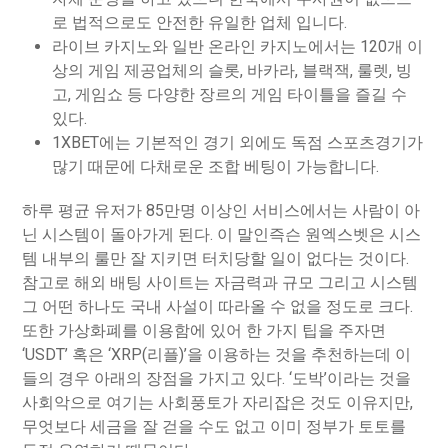
로 법적으로도 안전한 유일한 업체 입니다.
라이브 카지노와 일반 온라인 카지노에서는 120개 이
상의 게임 제공업체의 슬롯, 바카라, 블랙잭, 룰렛, 빙
고, 게임쇼 등 다양한 장르의 게임 타이틀을 즐길 수
있다.
1XBET에는 기본적인 경기 외에도 독점 스포츠경기가
많기 때문에 다채로운 조합 베팅이 가능합니다.
하루 평균 유저가 85만명 이상인 서비스에서는 사람이 아
닌 시스템이 돌아가게 된다. 이 말인즉슨 원엑스벳은 시스
템 내부의 룰만 잘 지키면 터치당할 일이 없다는 것이다.
참고로 해외 배팅 사이트는 자금력과 규모 그리고 시스템
그 어떤 하나도 국내 사설이 따라올 수 없을 정도로 크다.
또한 가상화폐를 이용함에 있어 한 가지 팁을 주자면
‘USDT’ 혹은 ‘XRP(리플)’을 이용하는 것을 추천하는데 이
들의 경우 아래의 장점을 가지고 있다. ‘도박’이라는 것을
사회악으로 여기는 사회풍토가 자리잡은 것도 이유지만,
무엇보다 세금을 잘 걷을 수도 없고 이미 정부가 토토를