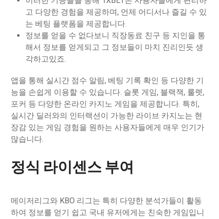
이러한 기능들을 통해 1XBET은 사용자들에게 편리하
고 다양한 경험을 제공하며, 언제 어디서나 즐길 수 있
는 베팅 플랫폼을 제공합니다.
정보를 얻을 수 없다보니 직장동료 친구 등 지인을 통
해서 정보를 얻게되고 그 정보들이 마치 진리인듯 생
각하고있죠.
앱을 통해 실시간 점수 알림, 베팅 기록 확인 등 다양한 기
능을 손쉽게 이용할 수 있습니다. 슬롯 게임, 블랙잭, 룰렛,
포커 등 다양한 온라인 카지노 게임을 제공합니다. 특히,
실시간 딜러와의 인터랙션이 가능한 라이브 카지노는 현
장감 있는 게임 경험을 원하는 사용자들에게 매우 인기가
많습니다.
정식 라이센스 부여
메이저리그와 KBO 리그는 특히 다양한 분석가들이 활동
하여 정보를 얻기 쉽고 국내 유저에게는 친숙한 게임입니