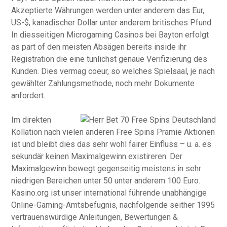
Akzeptierte Währungen werden unter anderem das Eur,
US-$, kanadischer Dollar unter anderem britisches Pfund.
In diesseitigen Microgaming Casinos bei Bayton erfolgt
as part of den meisten Absägen bereits inside ihr
Registration die eine tunlichst genaue Verifizierung des
Kunden. Dies vermag coeur, so welches Spielsaal, je nach
gewählter Zahlungsmethode, noch mehr Dokumente
anfordert.
Im direkten
Kollation nach vielen anderen Free Spins Prämie Aktionen
ist und bleibt dies das sehr wohl fairer Einfluss – u. a. es
sekundär keinen Maximalgewinn existireren. Der
Maximalgewinn bewegt gegenseitig meistens in sehr
niedrigen Bereichen unter 50 unter anderem 100 Euro.
Kasino.org ist unser international führende unabhängige
Online-Gaming-Amtsbefugnis, nachfolgende seither 1995
vertrauenswürdige Anleitungen, Bewertungen &